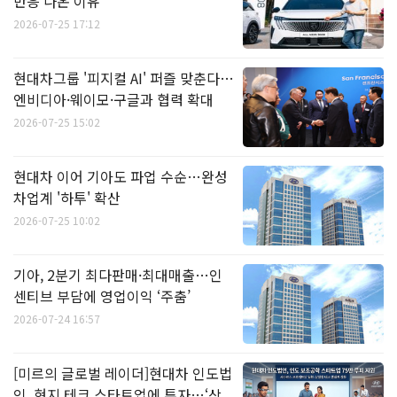
반응 나온 이유
2026-07-25 17:12
현대차그룹 '피지컬 AI' 퍼즐 맞춘다…
엔비디아·웨이모·구글과 협력 확대
2026-07-25 15:02
현대차 이어 기아도 파업 수순…완성
차업계 '하투' 확산
2026-07-25 10:02
기아, 2분기 최다판매·최대매출…인
센티브 부담에 영업이익 ‘주춤’
2026-07-24 16:57
[미르의 글로벌 레이더]현대차 인도법
인, 현지 테크 스타트업에 투자…‘상