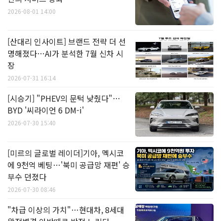
2026-08-01 14:00
[산대리 인사이트] 브랜드 전략 더 선
명해졌다…AI가 분석한 7월 신차 시
장
2026-07-31 16:14
[시승기] "PHEV의 문턱 낮췄다"…
BYD '씨라이언 6 DM-i'
2026-07-30 15:40
[미르의 글로벌 레이더]기아, 멕시코
에 9천억 베팅…'북미 공급망 재편' 승
부수 던졌다
2026-07-30 08:46
"차급 이상의 가치"…현대차, 8세대