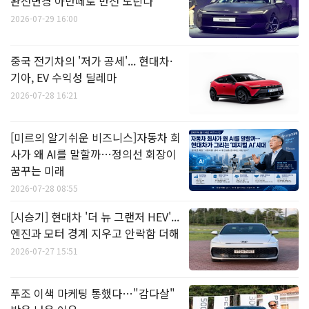
완전변경 아반떼로 반전 노린다
2026-07-29 16:00
중국 전기차의 '저가 공세'... 현대차·
기아, EV 수익성 딜레마
2026-07-28 16:21
[미르의 알기쉬운 비즈니스]자동차 회
사가 왜 AI를 말할까…정의선 회장이
꿈꾸는 미래
2026-07-28 08:55
[시승기] 현대차 '더 뉴 그랜저 HEV'...
엔진과 모터 경계 지우고 안락함 더해
2026-07-27 15:51
푸조 이색 마케팅 통했다…"감다살"