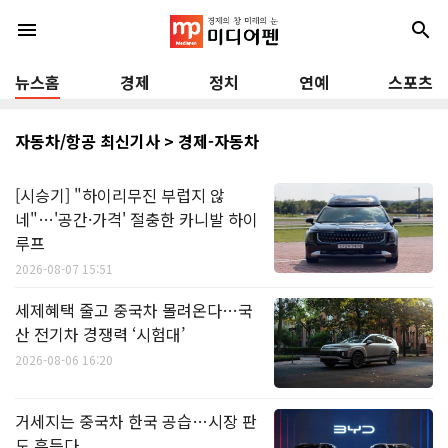
menu
search
뉴스홈
경제
정치
연예
스포츠
자동차/항공 최신기사 > 경제-자동차
[시승기] "하이리무진 부럽지 않
네"…'공간·가격' 절충한 카니발 하이
루프
2026-08-07 15:51
세제혜택 줄고 중국차 몰려온다…국
산 전기차 경쟁력 ‘시험대’
2026-08-06 16:20
거세지는 중국차 한국 공습…시장 판
도 흔든다