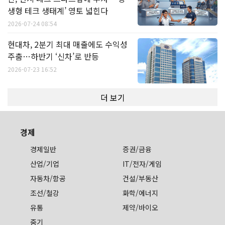
생형 테크 생태계’ 영토 넓힌다
2026-07-24 08:54
현대차, 2분기 최대 매출에도 수익성
주춤…하반기 ‘신차’로 반등
2026-07-23 16:52
더 보기
경제
경제일반
증권/금융
산업/기업
IT/전자/게임
자동차/항공
건설/부동산
조선/철강
화학/에너지
유통
제약/바이오
중기