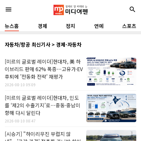
menu
search
뉴스홈
경제
정치
연예
스포츠
자동차/항공 최신기사 > 경제-자동차
[미르의 글로벌 레이더]현대차, 美 하
이브리드 판매 62% 폭증…고유가·EV
후퇴에 '전동화 전략' 재평가
2026-08-10 09:09
[미르의 글로벌 레이더]현대차, 인도
를 ‘제2의 수출기지’로…중동·중남미
향해 다시 달린다
2026-08-10 08:47
[시승기] "하이리무진 부럽지 않