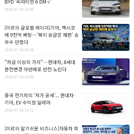
BYD '씨라이언 6 DM-i'
2026-07-30 15:40
[미르의 글로벌 레이더]기아, 멕시코
에 9천억 베팅…'북미 공급망 재편' 승
부수 던졌다
2026-07-30 08:46
"차급 이상의 가치"…현대차, 8세대
완전변경 아반떼로 반전 노린다
2026-07-29 16:00
중국 전기차의 '저가 공세'... 현대차·
기아, EV 수익성 딜레마
2026-07-28 16:21
[미르의 알기쉬운 비즈니스]자동차 회