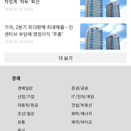
차업계 '하투' 확산
2026-07-25 10:02
기아, 2분기 최다판매·최대매출…인
센티브 부담에 영업이익 ‘주춤’
2026-07-24 16:57
더 보기
경제
경제일반
증권/금융
산업/기업
IT/전자/게임
자동차/항공
건설/부동산
조선/철강
화학/에너지
유통
제약/바이오
중기