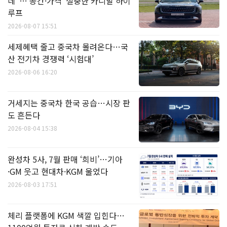
네"…'공간·가격' 절충한 카니발 하이
루프
2026-08-07 15:51
세제혜택 줄고 중국차 몰려온다…국
산 전기차 경쟁력 ‘시험대’
2026-08-06 16:20
거세지는 중국차 한국 공습…시장 판
도 흔든다
2026-08-04 15:38
완성차 5사, 7월 판매 ‘희비’…기아
·GM 웃고 현대차·KGM 울었다
2026-08-03 17:51
체리 플랫폼에 KGM 색깔 입힌다…