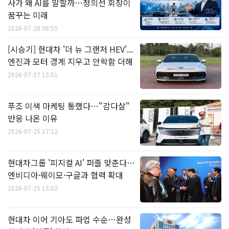
사가 왜 AI를 말할까…정의선 회장이
꿈꾸는 미래
2026-07-28 08:55
[시승기] 현대차 '더 뉴 그랜저 HEV'...
엔진과 모터 경계 지우고 안락함 더해
2026-07-27 15:51
푸조 이색 마케팅 통했다…"감다살"
반응 나온 이유
2026-07-25 17:12
현대차그룹 '피지컬 AI' 퍼즐 맞춘다…
엔비디아·웨이모·구글과 협력 확대
2026-07-25 15:02
현대차 이어 기아도 파업 수순…완성