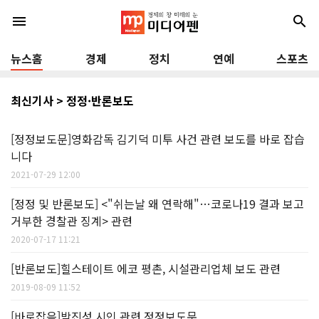
menu
search
뉴스홈
경제
정치
연예
스포츠
최신기사 > 정정·반론보도
[정정보도문]영화감독 김기덕 미투 사건 관련 보도를 바로 잡습
니다
2021-07-29 12:00
[정정 및 반론보도] <"쉬는날 왜 연락해"…코로나19 결과 보고
거부한 경찰관 징계> 관련
2020-07-17 11:21
[반론보도]힐스테이트 에코 평촌, 시설관리업체 보도 관련
2019-08-09 11:52
[바로잡음]박진성 시인 관련 정정보도문