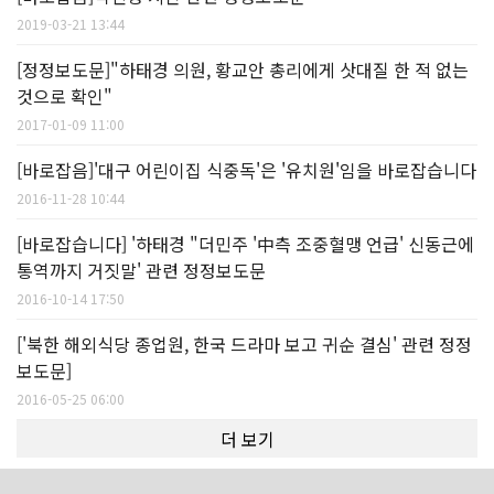
2019-03-21 13:44
[정정보도문]"하태경 의원, 황교안 총리에게 삿대질 한 적 없는
것으로 확인"
2017-01-09 11:00
[바로잡음]'대구 어린이집 식중독'은 '유치원'임을 바로잡습니다
2016-11-28 10:44
[바로잡습니다] '하태경 "더민주 '中측 조중혈맹 언급' 신동근에
통역까지 거짓말' 관련 정정보도문
2016-10-14 17:50
['북한 해외식당 종업원, 한국 드라마 보고 귀순 결심' 관련 정정
보도문]
2016-05-25 06:00
더 보기