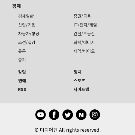
경제
경제일반
증권/금융
산업/기업
IT/전자/게임
자동차/항공
건설/부동산
조선/철강
화학/에너지
유통
제약/바이오
중기
칼럼
정치
연예
스포츠
RSS
사이트맵
©
미디어펜 All rights reserved.