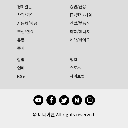
경제일반
증권/금융
산업/기업
IT/전자/게임
자동차/항공
건설/부동산
조선/철강
화학/에너지
유통
제약/바이오
중기
칼럼
정치
연예
스포츠
RSS
사이트맵
©
미디어펜 All rights reserved.