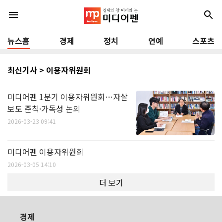
menu
search
뉴스홈
경제
정치
연예
스포츠
최신기사 > 이용자위원회
미디어펜 1분기 이용자위원회…자살
보도 준칙·가독성 논의
2026-03-23 09:41
미디어펜 이용자위원회
2026-03-05 14:10
더 보기
경제