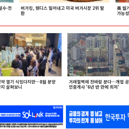
철수·전
버거킹, 웬디스 밀어내고 미국 버거시장 2위 탈
美 월
환
가능성
청약 열기 식었다지만…8월 분양
거래절벽에 찬바람 분다…개업 공
단지 살펴보니
인중개사 '6년 반 만에 최저'