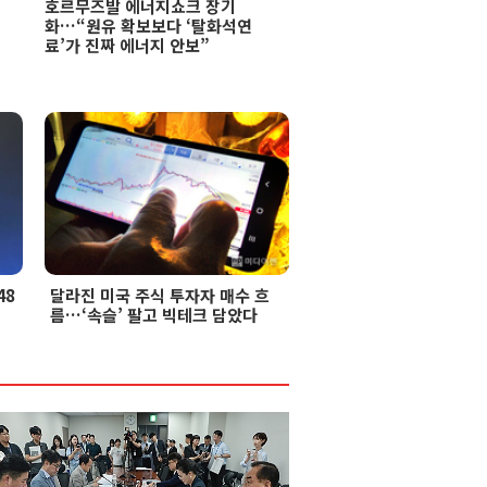
호르무즈발 에너지쇼크 장기
화…“원유 확보보다 ‘탈화석연
료’가 진짜 에너지 안보”
48
달라진 미국 주식 투자자 매수 흐
름…‘속슬’ 팔고 빅테크 담았다