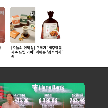
물
[오늘의 언박싱] 오뚜기 '제주담음
제주 드립 커피'·아워홈 ‘갓석박지’
外