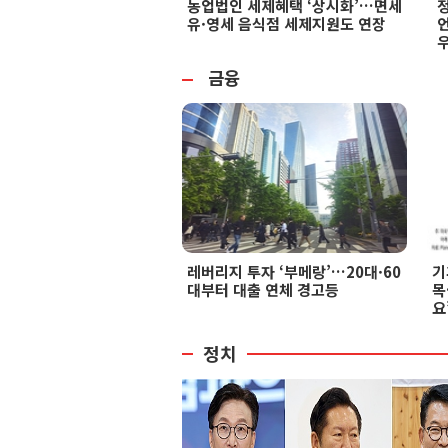
농업법인 세제혜택 ‘상시화’…면세
정
유·영세 음식점 세제지원도 연장
금융
레버리지 투자 ‘부메랑’…20대·60
기
대부터 대출 연체 경고등
목
요
정치