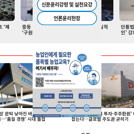
 ‘제
중동 악재 뒤집은 윤활기유…정유업계 실적
단통법
‘구원투수’
인’ 강
3상 문턱 낮아진 바이오시밀
SK하이닉스, 'AI 투자·주주환원'
…‘품질 경쟁’ 시대 돌입
잡는다…글로벌 주도권 굳히기