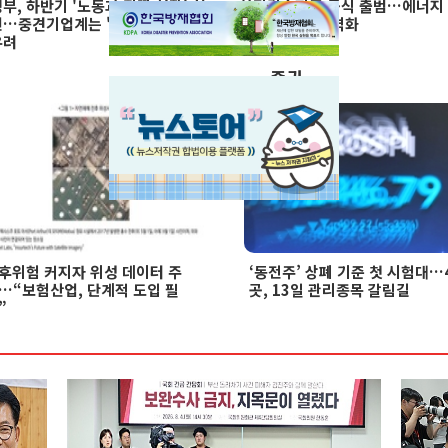
부, 하반기 '노동과 진짜 성장' 선
한전기술지주 공식 출범…에너지
언…중견기업계는 '경영 불확실성'
유니콘 육성 본격화
우려
증권
후위험 커지자 위성 데이터 주
‘동전주’ 상폐 기준 첫 시험대…
…“보험산업, 단계적 도입 필
곳, 13일 관리종목 갈림길
”