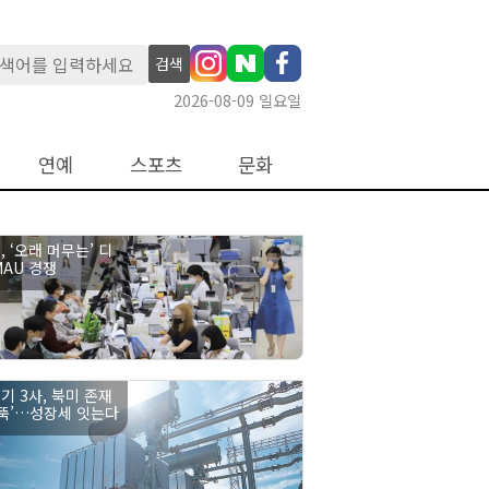
검색
2026-08-09 일요일
연예
스포츠
문화
 ‘오래 머무는’ 디
MAU 경쟁
기 3사, 북미 존재
우뚝’…성장세 잇는다