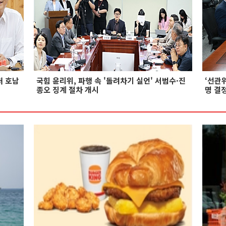
처 호남
국힘 윤리위, 파행 속 '돌려차기 실언' 서범수·진
‘선관위
종오 징계 절차 개시
명 결