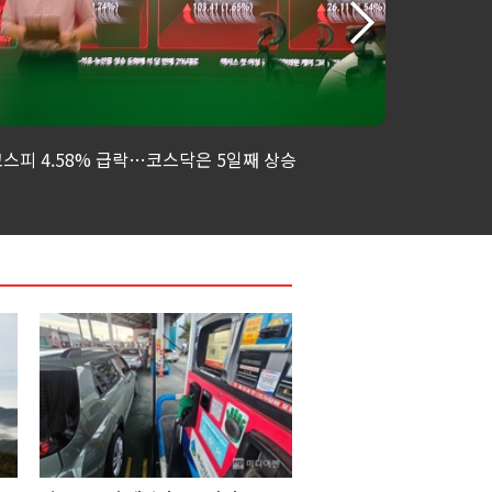
스피 4.58% 급락…코스닥은 5일째 상승
'반도체 수
망