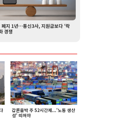
 폐지 1년…통신3사, 지원금보다 ‘락
화 경쟁
 다
갑론을박 주 52시간제...'노동 생산
성' 따져야