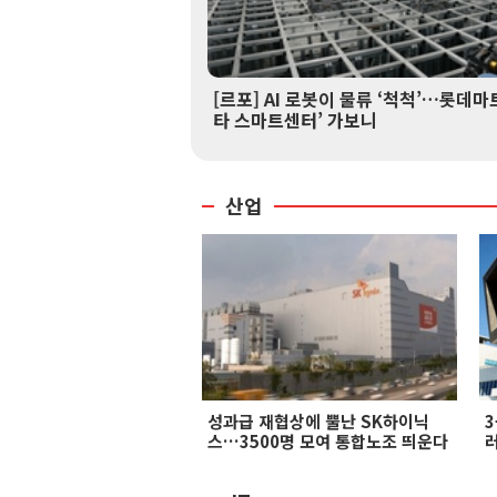
[르포] AI 로봇이 물류 ‘척척’…롯데마트
타 스마트센터’ 가보니
산업
성과급 재협상에 뿔난 SK하이닉
스…3500명 모여 통합노조 띄운다
러