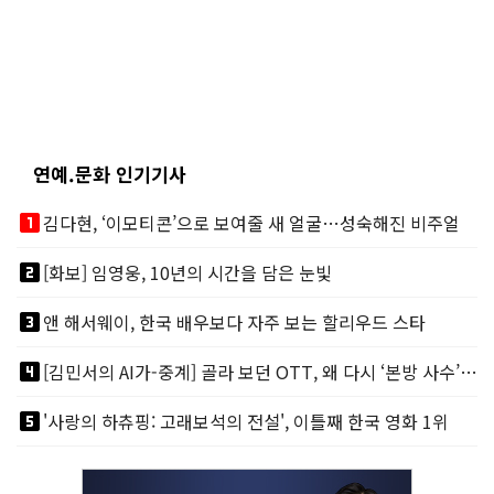
연예.문화 인기기사
looks_one
김다현, ‘이모티콘’으로 보여줄 새 얼굴…성숙해진 비주얼
looks_two
[화보] 임영웅, 10년의 시간을 담은 눈빛
looks_3
앤 해서웨이, 한국 배우보다 자주 보는 할리우드 스타
looks_4
[김민서의 AI가-중계] 골라 보던 OTT, 왜 다시 ‘본방 사수’를 부르나
looks_5
'사랑의 하츄핑: 고래보석의 전설', 이틀째 한국 영화 1위