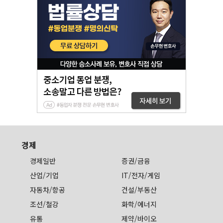
경제
경제일반
증권/금융
산업/기업
IT/전자/게임
자동차/항공
건설/부동산
조선/철강
화학/에너지
유통
제약/바이오