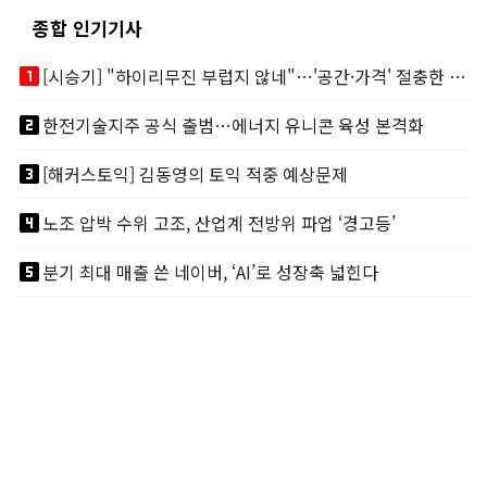
종합 인기기사
looks_one
[시승기] "하이리무진 부럽지 않네"…'공간·가격' 절충한 카니발 하이루프
looks_two
한전기술지주 공식 출범…에너지 유니콘 육성 본격화
looks_3
[해커스토익] 김동영의 토익 적중 예상문제
looks_4
노조 압박 수위 고조, 산업계 전방위 파업 ‘경고등’
looks_5
분기 최대 매출 쓴 네이버, ‘AI’로 성장축 넓힌다