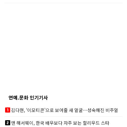
연예.문화 인기기사
looks_one
김다현, ‘이모티콘’으로 보여줄 새 얼굴…성숙해진 비주얼
looks_two
앤 해서웨이, 한국 배우보다 자주 보는 할리우드 스타