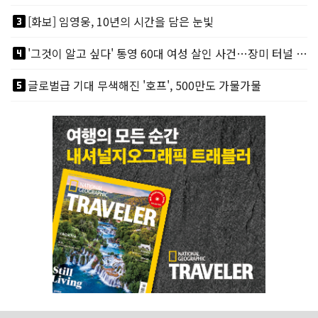
looks_3
[화보] 임영웅, 10년의 시간을 담은 눈빛
looks_4
'그것이 알고 싶다' 통영 60대 여성 살인 사건…장미 터널 아래 킬러, 누구냐 넌?
looks_5
글로벌급 기대 무색해진 '호프', 500만도 가물가물