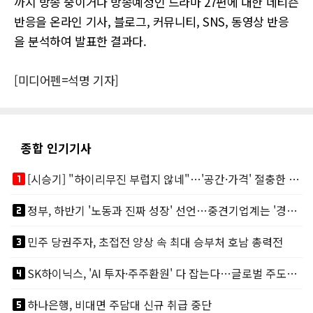
까지 방송 중이거나 방송예정인 드라마 27편에 대한 네티즌
반응을 온라인 기사, 블로그, 커뮤니티, SNS, 동영상 반응
을 분석하여 발표한 결과다.
[미디어펜=석명 기자]
종합 인기기사
looks_one
[시승기] "하이리무진 부럽지 않네"…'공간·가격' 절충한 카니발 하이루프
looks_two
정부, 하반기 '노동과 진짜 성장' 선언…중견기업계는 '경영 불확실성' 우려
looks_3
민주 당권주자, 초접전 양상 속 최대 승부처 호남 총력전
looks_4
SK하이닉스, 'AI 투자·주주환원' 다 잡는다…글로벌 주도권 굳히기
looks_5
하나은행, 비대면 주담대 신규 취급 중단