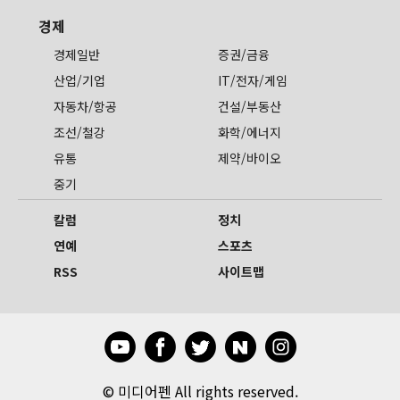
경제
경제일반
증권/금융
산업/기업
IT/전자/게임
자동차/항공
건설/부동산
조선/철강
화학/에너지
유통
제약/바이오
중기
칼럼
정치
연예
스포츠
RSS
사이트맵
©
미디어펜 All rights reserved.