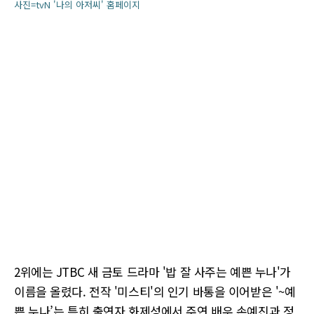
사진=tvN '나의 아저씨' 홈페이지
2위에는 JTBC 새 금토 드라마 '밥 잘 사주는 예쁜 누나'가
이름을 올렸다. 전작 '미스티'의 인기 바통을 이어받은 '~예
쁜 누나’는 특히 출연자 화제성에서 주연 배우 손예진과 정