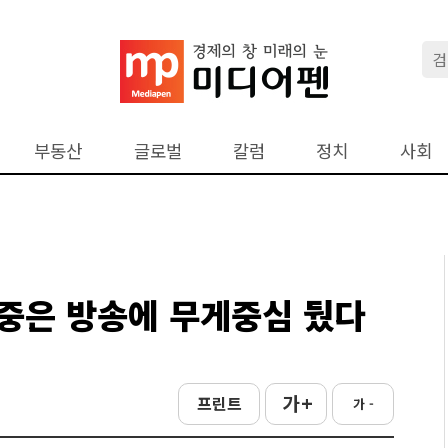
부동산
글로벌
칼럼
정치
사회
중은 방송에 무게중심 뒀다
가 +
프린트
가 -