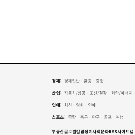
경제:
경제일반
·
금융
·
증권
산업:
자동차/항공
·
조선/철강
·
화학/에너지
연예:
최신
·
영화
·
연예
스포츠:
종합
·
축구
·
야구
·
골프
·
여행
부동산
글로벌
칼럼
정치
사회
문화
RSS
사이트맵