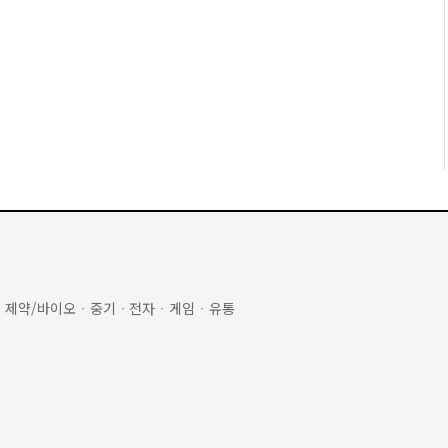
·
제약/바이오
·
중기
·
전자
·
게임
·
유통