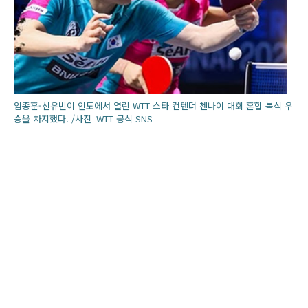
임종훈-신유빈이 인도에서 열린 WTT 스타 컨텐더 첸나이 대회 혼합 복식 우
승을 차지했다. /사진=WTT 공식 SNS