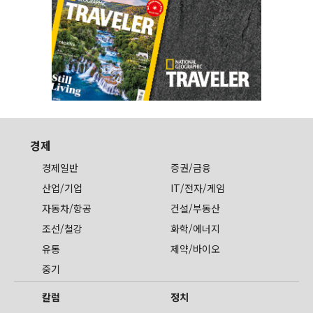
경제
경제일반
증권/금융
산업/기업
IT/전자/게임
자동차/항공
건설/부동산
조선/철강
화학/에너지
유통
제약/바이오
중기
칼럼
정치