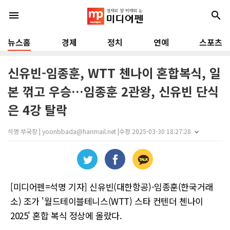
menu
search
뉴스홈
경제
정치
연예
스포츠
신유빈-임종훈, WTT 첸나이 혼합복식, 일
본 꺾고 우승…임종훈 2관왕, 신유빈 단식
은 4강 탈락
석명 부국장 | yoonbbada@hanmail.net |
수정 2025-03-30 18:27:28
[미디어펜=석명 기자] 신유빈(대한항공)-임종훈(한국거래
소) 조가 '월드테이블테니스(WTT) 스타 컨텐더 첸나이
2025' 혼합 복식 정상에 올랐다.