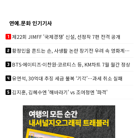
연예.문화 인기기사
looks_one
제22회 JIMFF '국제경쟁' 신설, 선정작 7편 전격 공개
looks_two
황정민을 흔드는 손, 사생활 논란 장기전 우려 속 영화계도 리스크
looks_3
BTS·에이티즈·이찬원·코르티스 등, KM차트 7월 월간 정상
looks_4
유연석, 30억대 추징 세금 불복 ‘기각’…과세 취소 실패
looks_5
김지훈, 김혜수엔 '해바라기' vs 조여정엔 '파격'