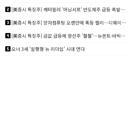
looks_two
[美증시 특징주] 캐터필러 '어닝서프' 반도체주 급등 촉발…"AI 데이터센터 건설 강력"
looks_3
[美증시 특징주] 양자컴퓨팅 오랜만에 폭등 랠리…디웨이브·아이온큐 주도
looks_4
[美증시 특징주] 금값 급등에 광산주 '훨훨'…뉴몬트·바릭마이닝 주도
looks_5
오너 3세 '실행형 뉴 리더십' 시대 연다