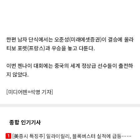
한편 남자 단식에서는 오준성(미래에셋증권)이 결승에 올라
티보 포렛(프랑스)과 우승을 놓고 다툰다.
이번 첸나이 대회에는 중국의 세계 정상급 선수들이 출전하
지 않았다.
[미디어펜=석명 기자]
종합 인기기사
looks_one
[美증시 특징주] 일라이릴리, 블록버스터 실적에 급등…마운자로 매출 폭발