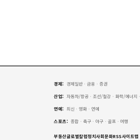
경제:
경제일반
·
금융
·
증권
산업:
자동차/항공
·
조선/철강
·
화학/에너지
연예:
최신
·
영화
·
연예
스포츠:
종합
·
축구
·
야구
·
골프
·
여행
부동산
글로벌
칼럼
정치
사회
문화
RSS
사이트맵