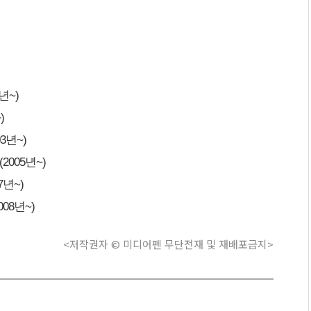
년~)
)
3년~)
005년~)
년~)
08년~)
<저작권자 © 미디어펜 무단전재 및 재배포금지>