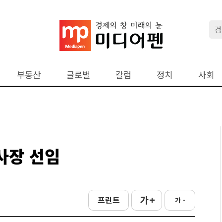
부동산
글로벌
칼럼
정치
사회
사장 선임
가 +
프린트
가 -