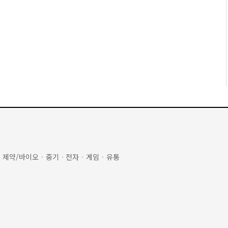
·
제약/바이오
·
중기
·
전자
·
게임
·
유통