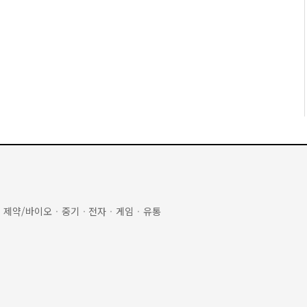
·
제약/바이오
·
중기
·
전자
·
게임
·
유통