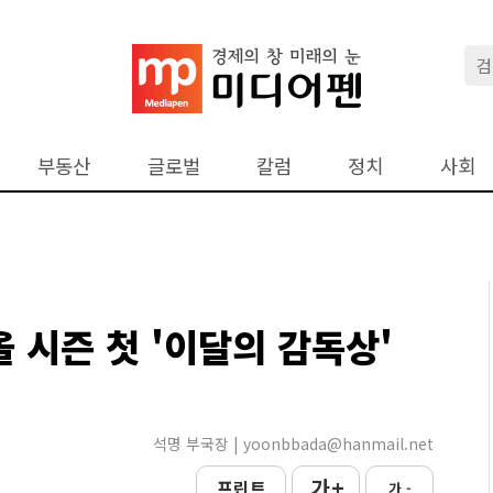
부동산
글로벌
칼럼
정치
사회
올 시즌 첫 '이달의 감독상'
석명 부국장 | yoonbbada@hanmail.net
가 +
프린트
가 -