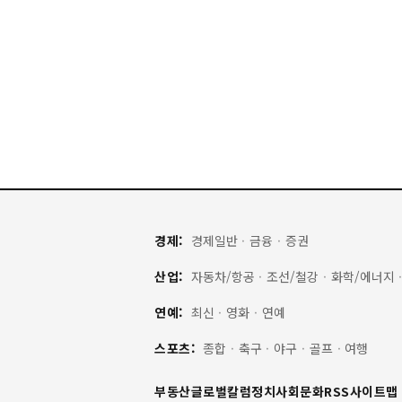
경제:
경제일반
·
금융
·
증권
산업:
자동차/항공
·
조선/철강
·
화학/에너지
연예:
최신
·
영화
·
연예
스포츠:
종합
·
축구
·
야구
·
골프
·
여행
부동산
글로벌
칼럼
정치
사회
문화
RSS
사이트맵