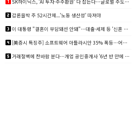
looks_one
SK하이닉스, 'AI 투자·주주환원' 다 잡는다…글로벌 주도권 굳히기
looks_two
갑론을박 주 52시간제...'노동 생산성' 따져야
looks_3
이 대통령 "결혼이 부담돼선 안돼"…대출·세제 등 '신혼 걸림돌' 제거
looks_4
[美증시 특징주] 소프트웨어 아틀라시안 35% 폭등…어닝서프, 투자의견 줄줄이 상향
looks_5
거래절벽에 찬바람 분다…개업 공인중개사 '6년 반 만에 최저'