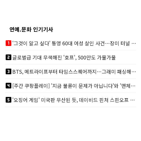
연예.문화 인기기사
looks_one
'그것이 알고 싶다' 통영 60대 여성 살인 사건…장미 터널 아래 킬러, 누구냐 넌?
looks_two
글로벌급 기대 무색해진 '호프', 500만도 가물가물
looks_3
BTS, 메트라이프부터 타임스스퀘어까지…그래미 패싱해도 미 대륙 꿀꺽
looks_4
[주간 쿠팡플레이] '지금 불륜이 문제가 아닙니다'와 '맨체스터 시티 VS 아틀레티코 마드리드 빅매치'
looks_5
'오징어 게임' 미국판 무산된 듯, 데이비드 핀처 스핀오프 철회