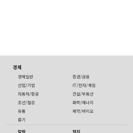
경제
경제일반
증권/금융
산업/기업
IT/전자/게임
자동차/항공
건설/부동산
조선/철강
화학/에너지
유통
제약/바이오
중기
칼럼
정치