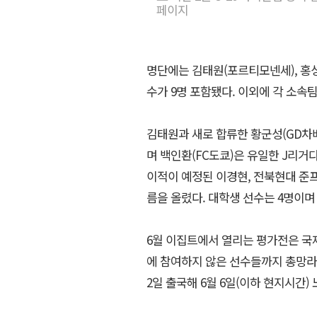
페이지
명단에는 김태원(포르티모넨세), 홍성
수가 9명 포함됐다. 이외에 각 소속
김태원과 새로 합류한 황군성(GD차베
며 백인환(FC도쿄)은 유일한 J리
이적이 예정된 이경현, 전북현대 준프
름을 올렸다. 대학생 선수는 4명이며 
6월 이집트에서 열리는 평가전은 국
에 참여하지 않은 선수들까지 총망라
2일 출국해 6월 6일(이하 현지시간) 