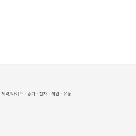
·
제약/바이오
·
중기
·
전자
·
게임
·
유통