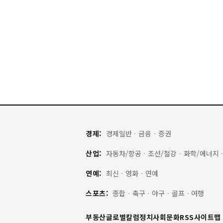
경제:
경제일반
·
금융
·
증권
산업:
자동차/항공
·
조선/철강
·
화학/에너지
연예:
최신
·
영화
·
연예
스포츠:
종합
·
축구
·
야구
·
골프
·
여행
부동산
글로벌
칼럼
정치
사회
문화
RSS
사이트맵