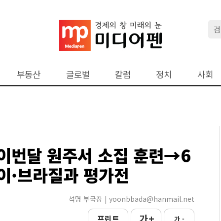
부동산
글로벌
칼럼
정치
사회
 이번달 원주서 소집 훈련→6
이·브라질과 평가전
석명 부국장 | yoonbbada@hanmail.net
가 +
프린트
가 -