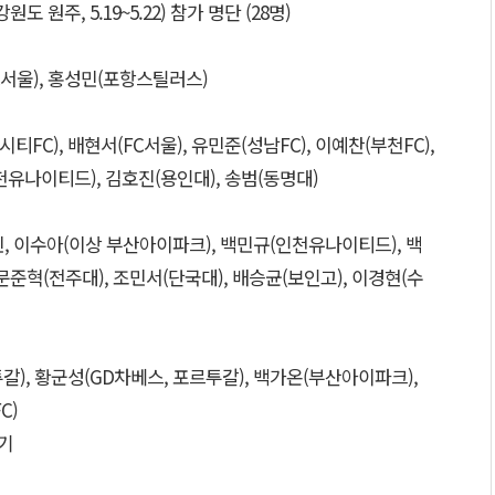
 원주, 5.19~5.22) 참가 명단 (28명)
FC서울), 홍성민(포항스틸러스)
시티FC), 배현서(FC서울), 유민준(성남FC), 이예찬(부천FC),
유나이티드), 김호진(용인대), 송범(동명대)
현민, 이수아(이상 부산아이파크), 백민규(인천유나이티드), 백
문준혁(전주대), 조민서(단국대), 배승균(보인고), 이경현(수
갈), 황군성(GD차베스, 포르투갈), 백가온(부산아이파크),
C)
기