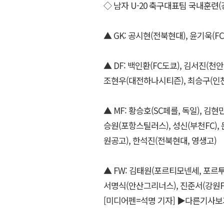
◇ 남자 U-20 축구대표팀 국내훈련(강원도
▲ GK: 공시현(전북현대), 윤기욱(
▲ DF: 백인환(FC도쿄), 김서진(천안
조현우(대전하나시티즌), 최승구(인천
▲ MF: 황승호(SC페를, 독일), 김
승원(포항스틸러스), 성신(부천FC), 
원공고), 한석진(전북현대, 영생고)
▲ FW: 김태원(포르티모넨세, 포르투
서명식(안산그리너스), 진준서(강원F
[미디어펜=석명 기자]
▶다른기사보