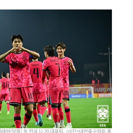
김태원(앞쪽) 등 한국 U-20 대표팀. /사진=대한축구협회 홈