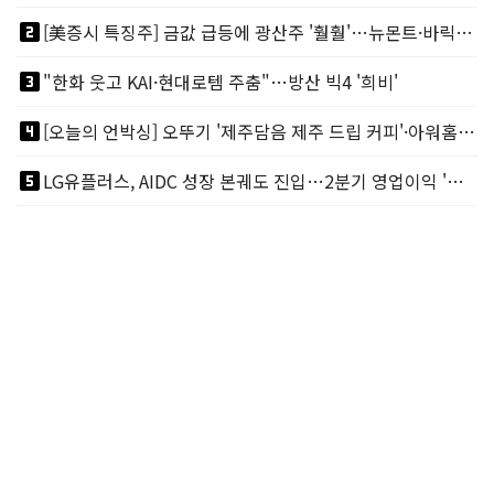
looks_two
[美증시 특징주] 금값 급등에 광산주 '훨훨'…뉴몬트·바릭마이닝 주도
looks_3
"한화 웃고 KAI·현대로템 주춤"…방산 빅4 '희비'
looks_4
[오늘의 언박싱] 오뚜기 '제주담음 제주 드립 커피'·아워홈 ‘갓석박지’ 外
looks_5
LG유플러스, AIDC 성장 본궤도 진입…2분기 영업이익 '역대 최대'