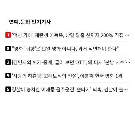
연예.문화 인기기사
looks_one
'액션 가이' 재탄생 이동욱, 상탈 탈출 신까지 200% 직접 소화
looks_two
"영화 '귀향'은 반일 영화 아니다, 과거 직면해야 한다"
looks_3
[김민서의 AI가-중계] 골라 보던 OTT, 왜 다시 ‘본방 사수’를 부르나
looks_4
'사랑의 하츄핑: 고래보석의 전설', 이틀째 한국 영화 1위
looks_5
경찰이 송치한 이재룡 음주운전 '술타기' 의혹, 검찰이 불기소