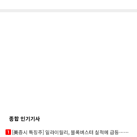
종합 인기기사
looks_one
[美증시 특징주] 일라이릴리, 블록버스터 실적에 급등…마운자로 매출 폭발