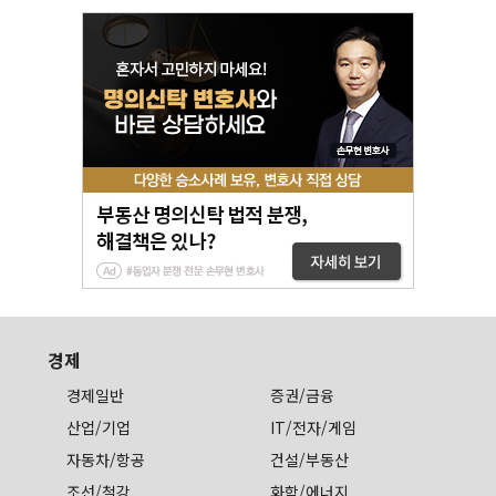
경제
경제일반
증권/금융
산업/기업
IT/전자/게임
자동차/항공
건설/부동산
조선/철강
화학/에너지