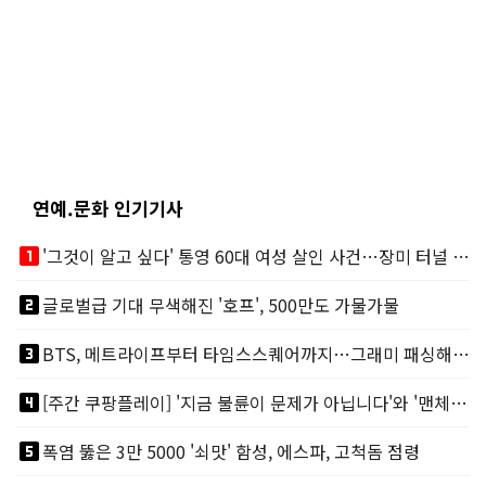
연예.문화 인기기사
looks_one
'그것이 알고 싶다' 통영 60대 여성 살인 사건…장미 터널 아래 킬러, 누구냐 넌?
looks_two
글로벌급 기대 무색해진 '호프', 500만도 가물가물
looks_3
BTS, 메트라이프부터 타임스스퀘어까지…그래미 패싱해도 미 대륙 꿀꺽
looks_4
[주간 쿠팡플레이] '지금 불륜이 문제가 아닙니다'와 '맨체스터 시티 VS 아틀레티코 마드리드 빅매치'
looks_5
폭염 뚫은 3만 5000 '쇠맛' 함성, 에스파, 고척돔 점령