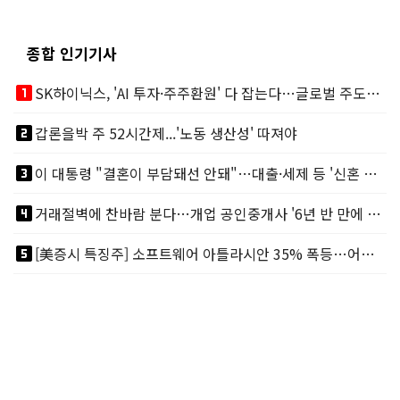
종합 인기기사
looks_one
SK하이닉스, 'AI 투자·주주환원' 다 잡는다…글로벌 주도권 굳히기
looks_two
갑론을박 주 52시간제...'노동 생산성' 따져야
looks_3
이 대통령 "결혼이 부담돼선 안돼"…대출·세제 등 '신혼 걸림돌' 제거
looks_4
거래절벽에 찬바람 분다…개업 공인중개사 '6년 반 만에 최저'
looks_5
[美증시 특징주] 소프트웨어 아틀라시안 35% 폭등…어닝서프, 투자의견 줄줄이 상향