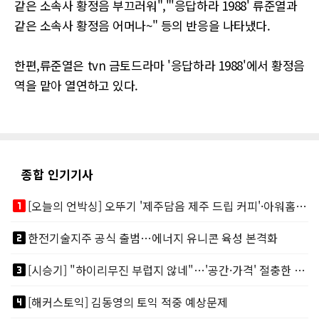
같은 소속사 황정음 부끄러워","'응답하라 1988' 류준열과
같은 소속사 황정음 어머나~" 등의 반응을 나타냈다.
한편,류준열은 tvn 금토드라마 '응답하라 1988'에서 황정음
역을 맡아 열연하고 있다.
종합 인기기사
looks_one
[오늘의 언박싱] 오뚜기 '제주담음 제주 드립 커피'·아워홈 ‘갓석박지’ 外
looks_two
한전기술지주 공식 출범…에너지 유니콘 육성 본격화
looks_3
[시승기] "하이리무진 부럽지 않네"…'공간·가격' 절충한 카니발 하이루프
looks_4
[해커스토익] 김동영의 토익 적중 예상문제