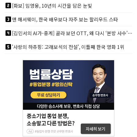
looks_two
[화보] 임영웅, 10년의 시간을 담은 눈빛
looks_3
앤 해서웨이, 한국 배우보다 자주 보는 할리우드 스타
looks_4
[김민서의 AI가-중계] 골라 보던 OTT, 왜 다시 ‘본방 사수’를 부르나
looks_5
'사랑의 하츄핑: 고래보석의 전설', 이틀째 한국 영화 1위