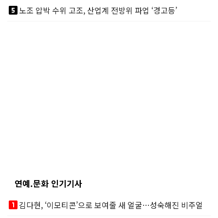
looks_5
노조 압박 수위 고조, 산업계 전방위 파업 ‘경고등’
연예.문화 인기기사
looks_one
김다현, ‘이모티콘’으로 보여줄 새 얼굴…성숙해진 비주얼