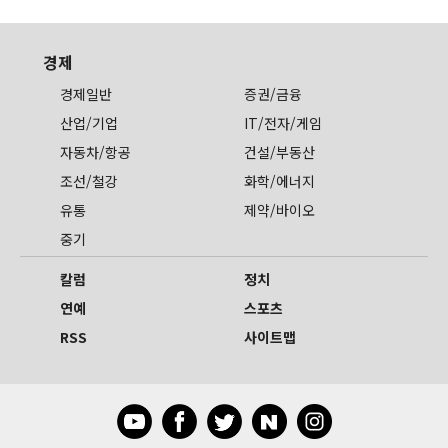
경제
경제일반
증권/금융
산업/기업
IT/전자/게임
자동차/항공
건설/부동산
조선/철강
화학/에너지
유통
제약/바이오
중기
칼럼
정치
연예
스포츠
RSS
사이트맵