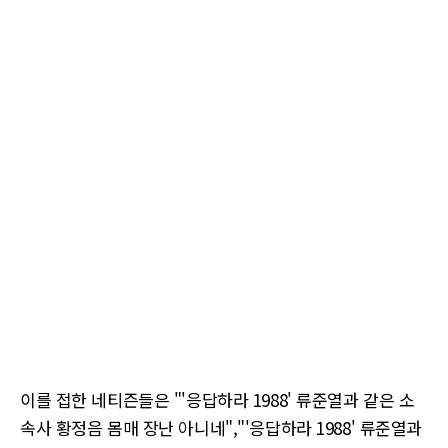
이를 접한 네티즌들은 "'응답하라 1988' 류준열과 같은 소
속사 황정음 몸매 장난 아니네","'응답하라 1988' 류준열과