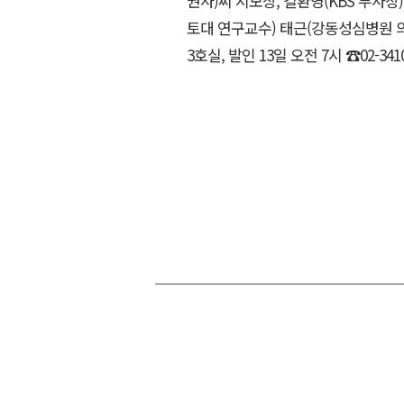
권사)씨 시모상, 길환영(KBS 부사
토대 연구교수) 태근(강동성심병원 의
3호실, 발인 13일 오전 7시 ☎02-3410