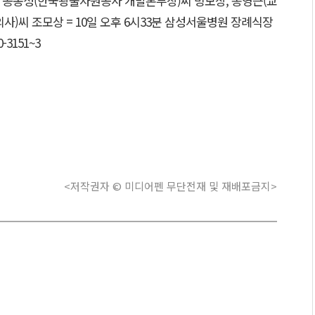
장) 공봉성(한국광물자원공사 개발본부장)씨 빙모상, 송영근(교
사)씨 조모상 = 10일 오후 6시33분 삼성서울병원 장례식장
-3151~3
<저작권자 © 미디어펜 무단전재 및 재배포금지>