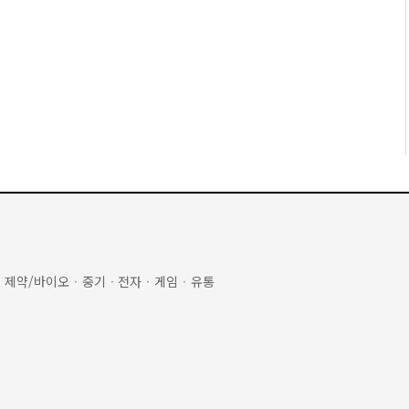
·
제약/바이오
·
중기
·
전자
·
게임
·
유통