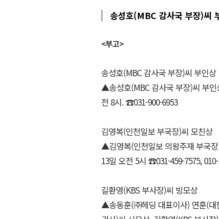
송성호(MBC 감사국 부장)씨 
<부고>
송성호(MBC 감사국 부장)씨 부인상
▲송성호(MBC 감사국 부장)씨 부인상 
전 8시. ☎031-900-6953
김영복(인천일보 부국장)씨 모친상
▲김영복(인천일보 의왕주재 부국장)씨
13일 오전 5시 ☎031-459-7575, 010-
길환영(KBS 부사장)씨 빙모상
▲송동훈(㈜헤딩 대표이사) 연훈(대