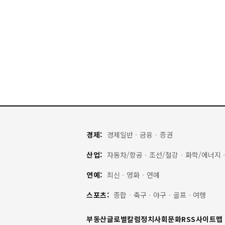
경제:
경제일반
·
금융
·
증권
산업:
자동차/항공
·
조선/철강
·
화학/에너지
연예:
최신
·
영화
·
연예
스포츠:
종합
·
축구
·
야구
·
골프
·
여행
부동산
글로벌
칼럼
정치
사회
문화
RSS
사이트맵