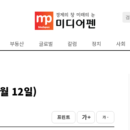
부동산
글로벌
칼럼
정치
사회
월 12일)
가 +
프린트
가 -