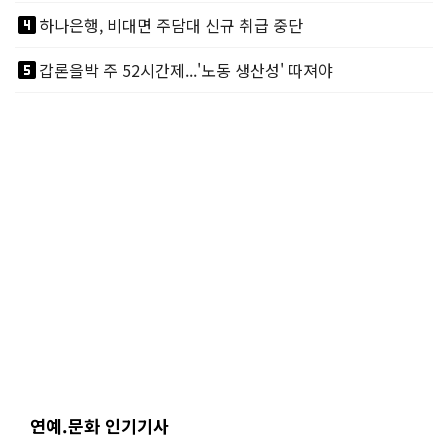
looks_4
하나은행, 비대면 주담대 신규 취급 중단
looks_5
갑론을박 주 52시간제...'노동 생산성' 따져야
연예.문화 인기기사