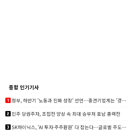
종합 인기기사
looks_one
정부, 하반기 '노동과 진짜 성장' 선언…중견기업계는 '경영 불확실성' 우려
looks_two
민주 당권주자, 초접전 양상 속 최대 승부처 호남 총력전
looks_3
SK하이닉스, 'AI 투자·주주환원' 다 잡는다…글로벌 주도권 굳히기