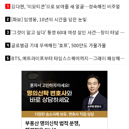
looks_one
김다현, ‘이모티콘’으로 보여줄 새 얼굴…성숙해진 비주얼
looks_two
[화보] 임영웅, 10년의 시간을 담은 눈빛
looks_3
'그것이 알고 싶다' 통영 60대 여성 살인 사건…장미 터널 아래 킬러, 누구냐 넌?
looks_4
글로벌급 기대 무색해진 '호프', 500만도 가물가물
looks_5
BTS, 메트라이프부터 타임스스퀘어까지…그래미 패싱해도 미 대륙 꿀꺽