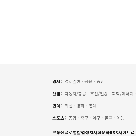
경제:
경제일반
·
금융
·
증권
산업:
자동차/항공
·
조선/철강
·
화학/에너지
연예:
최신
·
영화
·
연예
스포츠:
종합
·
축구
·
야구
·
골프
·
여행
부동산
글로벌
칼럼
정치
사회
문화
RSS
사이트맵