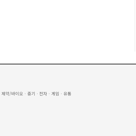
·
제약/바이오
·
중기
·
전자
·
게임
·
유통