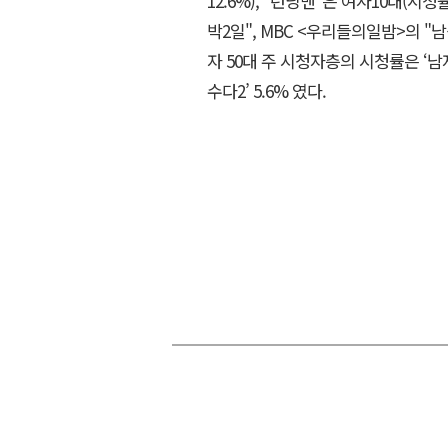
12.6%), "런닝맨"은 여자10대(시청
박2일", MBC <우리들의일밤>의 "
자 50대 주 시청자층의 시청률은 ‘남자의 자
수다2’ 5.6% 였다.