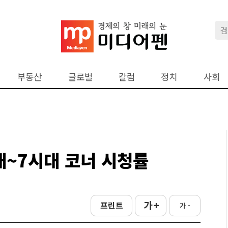
부동산
글로벌
칼럼
정치
사회
대~7시대 코너 시청률
가 +
프린트
가 -