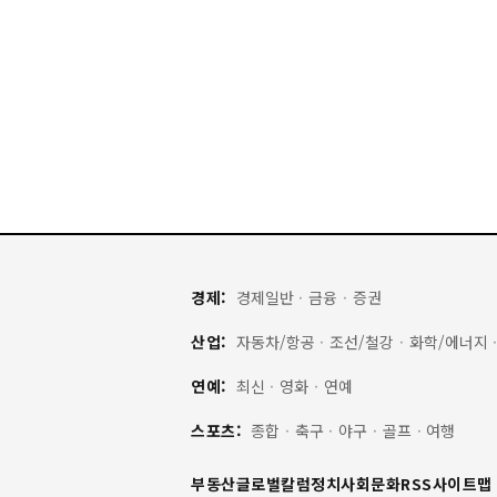
경제:
경제일반
·
금융
·
증권
산업:
자동차/항공
·
조선/철강
·
화학/에너지
연예:
최신
·
영화
·
연예
스포츠:
종합
·
축구
·
야구
·
골프
·
여행
부동산
글로벌
칼럼
정치
사회
문화
RSS
사이트맵