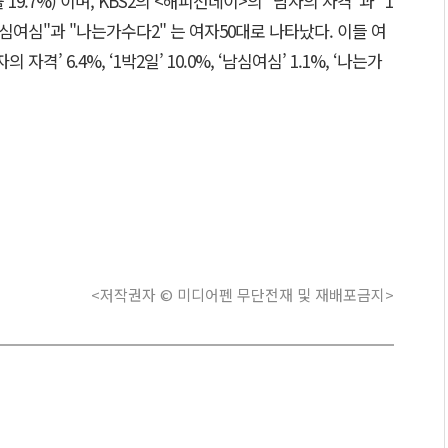
률 19.7%) 이며, KBS2의 <해피선데이>의 "남자의 자격"과 "1
남심여심"과 "나는가수다2" 는 여자50대로 나타났다. 이들 여
격’ 6.4%, ‘1박2일’ 10.0%, ‘남심여심’ 1.1%, ‘나는가
<저작권자 © 미디어펜 무단전재 및 재배포금지>