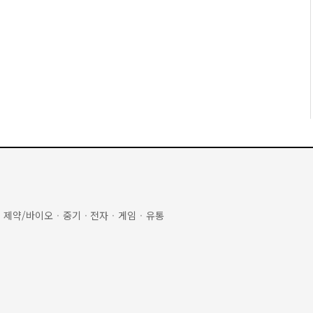
·
제약/바이오
·
중기
·
전자
·
게임
·
유통