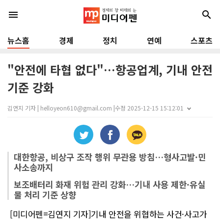
menu
search
뉴스홈
경제
정치
연예
스포츠
"안전에 타협 없다"…항공업계, 기내 안전
기준 강화
김연지 기자 | helloyeon610@gmail.com |
수정 2025-12-15 15:12:01
대한항공, 비상구 조작 행위 무관용 방침…형사고발·민
사소송까지
보조배터리 화재 위험 관리 강화…기내 사용 제한·유실
물 처리 기준 상향
[미디어펜=김연지 기자]기내 안전을 위협하는 사건·사고가