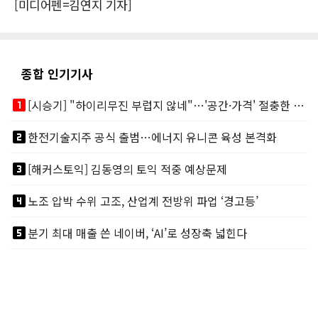
[미디어펜=김연지 기자]
종합 인기기사
looks_one
[시승기] "하이리무진 부럽지 않네"…'공간·가격' 절충한 카니발 하이루프
looks_two
한전기술지주 공식 출범…에너지 유니콘 육성 본격화
looks_3
[해커스토익] 김동영의 토익 적중 예상문제
looks_4
노조 압박 수위 고조, 산업계 전방위 파업 ‘경고등’
looks_5
분기 최대 매출 쓴 네이버, ‘AI’로 성장축 넓힌다