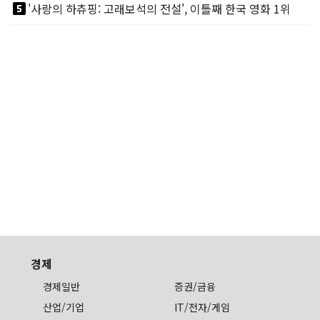
looks_5
'사랑의 하츄핑: 고래보석의 전설', 이틀째 한국 영화 1위
경제
경제일반
증권/금융
산업/기업
IT/전자/게임