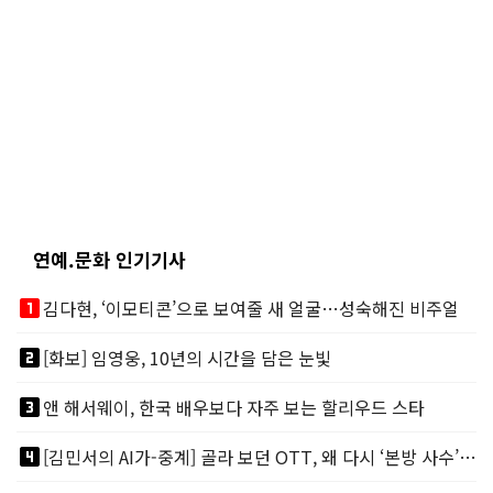
연예.문화 인기기사
looks_one
김다현, ‘이모티콘’으로 보여줄 새 얼굴…성숙해진 비주얼
looks_two
[화보] 임영웅, 10년의 시간을 담은 눈빛
looks_3
앤 해서웨이, 한국 배우보다 자주 보는 할리우드 스타
looks_4
[김민서의 AI가-중계] 골라 보던 OTT, 왜 다시 ‘본방 사수’를 부르나