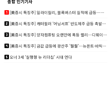
종합 인기기사
looks_one
[美증시 특징주] 일라이릴리, 블록버스터 실적에 급등…마운자로 매출 폭발
looks_two
[美증시 특징주] 캐터필러 '어닝서프' 반도체주 급등 촉발…"AI 데이터센터 건설 강력"
looks_3
[美증시 특징주] 양자컴퓨팅 오랜만에 폭등 랠리…디웨이브·아이온큐 주도
looks_4
[美증시 특징주] 금값 급등에 광산주 '훨훨'…뉴몬트·바릭마이닝 주도
looks_5
오너 3세 '실행형 뉴 리더십' 시대 연다