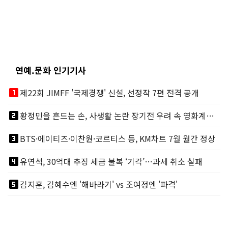
연예.문화 인기기사
looks_one
제22회 JIMFF '국제경쟁' 신설, 선정작 7편 전격 공개
looks_two
황정민을 흔드는 손, 사생활 논란 장기전 우려 속 영화계도 리스크
looks_3
BTS·에이티즈·이찬원·코르티스 등, KM차트 7월 월간 정상
looks_4
유연석, 30억대 추징 세금 불복 ‘기각’…과세 취소 실패
looks_5
김지훈, 김혜수엔 '해바라기' vs 조여정엔 '파격'