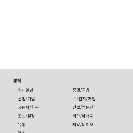
경제
경제일반
증권/금융
산업/기업
IT/전자/게임
자동차/항공
건설/부동산
조선/철강
화학/에너지
유통
제약/바이오