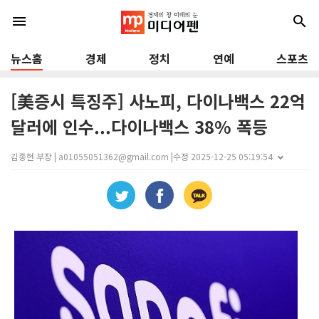
menu
search
뉴스홈
경제
정치
연예
스포츠
[美증시 특징주] 사노피, 다이나백스 22억
달러에 인수...다이나백스 38% 폭등
김종현 부장 | a01055051362@gmail.com |
수정 2025-12-25 05:19:54