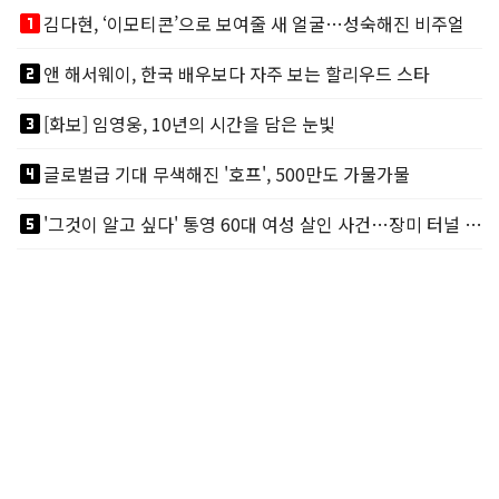
looks_one
김다현, ‘이모티콘’으로 보여줄 새 얼굴…성숙해진 비주얼
looks_two
앤 해서웨이, 한국 배우보다 자주 보는 할리우드 스타
looks_3
[화보] 임영웅, 10년의 시간을 담은 눈빛
looks_4
글로벌급 기대 무색해진 '호프', 500만도 가물가물
looks_5
'그것이 알고 싶다' 통영 60대 여성 살인 사건…장미 터널 아래 킬러, 누구냐 넌?