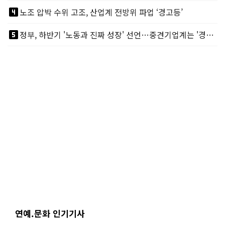
looks_4
노조 압박 수위 고조, 산업계 전방위 파업 ‘경고등’
looks_5
정부, 하반기 '노동과 진짜 성장' 선언…중견기업계는 '경영 불확실성' 우려
연예.문화 인기기사