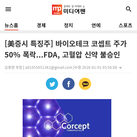
menu
search
뉴스홈
경제
정치
연예
스포츠
[美증시 특징주] 바이오테크 코셉트 주가
50% 폭락...FDA, 고혈압 신약 불승인
김종현 부장 | a01055051362@gmail.com |
수정 2026-01-01 05:56:08