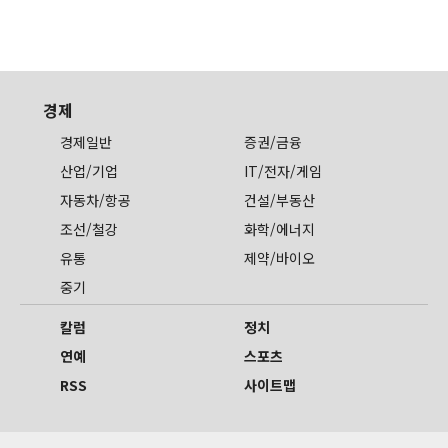
경제
경제일반
증권/금융
산업/기업
IT/전자/게임
자동차/항공
건설/부동산
조선/철강
화학/에너지
유통
제약/바이오
중기
칼럼
정치
연예
스포츠
RSS
사이트맵