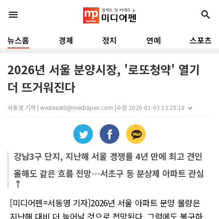
menu
search
뉴스홈
경제
정치
연예
스포츠
2026년 서울 분양시장, '로또청약' 열기
더 뜨거워진다
서동영 기자 | westeast0@mediapen.com |
수정 2026-01-03 13:25:18
강남3구 단지, 지난해 서울 경쟁률 4년 만에 최고 견인
올해도 같은 흐름 전망…서초구 등 분상제 아파트 관심
↑
[미디어펜=서동영 기자]2026년 서울 아파트 분양 물량은
지난해 대비 더 늘어날 것으로 전망된다. 그럼에도 불구하