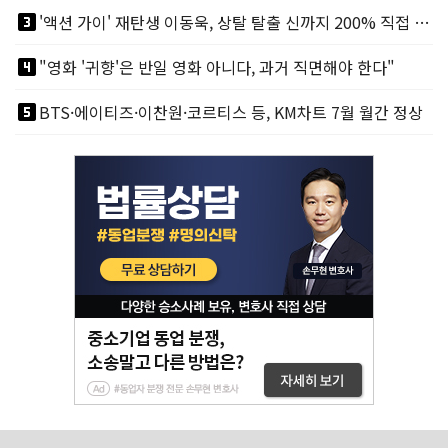
looks_3
'액션 가이' 재탄생 이동욱, 상탈 탈출 신까지 200% 직접 소화
looks_4
"영화 '귀향'은 반일 영화 아니다, 과거 직면해야 한다"
looks_5
BTS·에이티즈·이찬원·코르티스 등, KM차트 7월 월간 정상