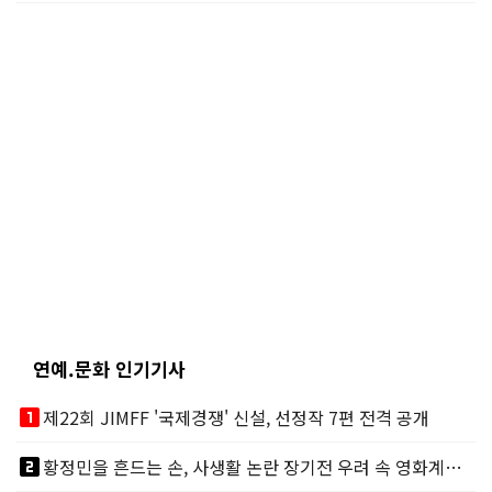
연예.문화 인기기사
looks_one
제22회 JIMFF '국제경쟁' 신설, 선정작 7편 전격 공개
looks_two
황정민을 흔드는 손, 사생활 논란 장기전 우려 속 영화계도 리스크