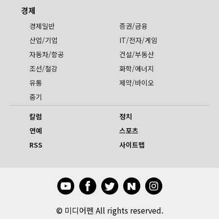
경제
경제일반
증권/금융
산업/기업
IT/전자/게임
자동차/항공
건설/부동산
조선/철강
화학/에너지
유통
제약/바이오
중기
칼럼
정치
연예
스포츠
RSS
사이트맵
©
미디어펜 All rights reserved.