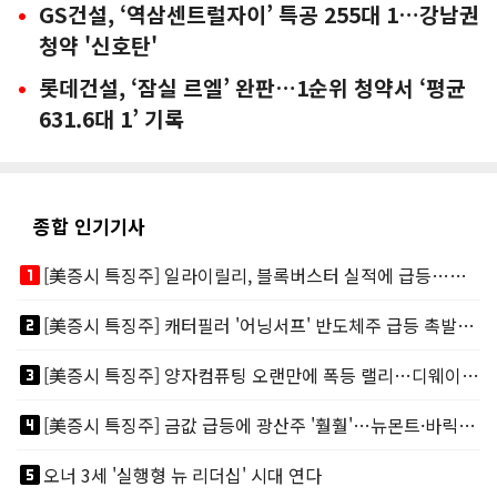
GS건설, ‘역삼센트럴자이’ 특공 255대 1…강남권
청약 '신호탄'
롯데건설, ‘잠실 르엘’ 완판…1순위 청약서 ‘평균
631.6대 1’ 기록
종합 인기기사
looks_one
[美증시 특징주] 일라이릴리, 블록버스터 실적에 급등…마운자로 매출 폭발
looks_two
[美증시 특징주] 캐터필러 '어닝서프' 반도체주 급등 촉발…"AI 데이터센터 건설 강력"
looks_3
[美증시 특징주] 양자컴퓨팅 오랜만에 폭등 랠리…디웨이브·아이온큐 주도
looks_4
[美증시 특징주] 금값 급등에 광산주 '훨훨'…뉴몬트·바릭마이닝 주도
looks_5
오너 3세 '실행형 뉴 리더십' 시대 연다