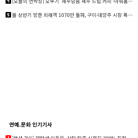
looks_4
[오늘의 언박싱] 오뚜기 '제주담음 제주 드립 커피'·아워홈 ‘갓석박지’ 外
looks_5
올 상반기 방한 외래객 1070만 돌파, 구미·대양주 시장 폭발적 성장
연예.문화 인기기사