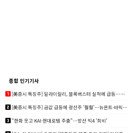
종합 인기기사
looks_one
[美증시 특징주] 일라이릴리, 블록버스터 실적에 급등…마운자로 매출 폭발
looks_two
[美증시 특징주] 금값 급등에 광산주 '훨훨'…뉴몬트·바릭마이닝 주도
looks_3
"한화 웃고 KAI·현대로템 주춤"…방산 빅4 '희비'