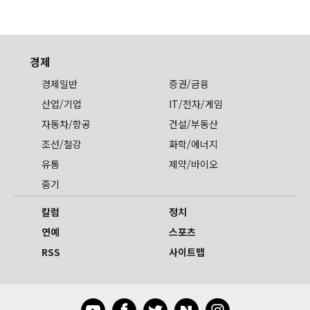
경제
경제일반
증권/금융
산업/기업
IT/전자/게임
자동차/항공
건설/부동산
조선/철강
화학/에너지
유통
제약/바이오
중기
칼럼
정치
연예
스포츠
RSS
사이트맵