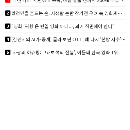
looks_one
'액션 가이' 재탄생 이동욱, 상탈 탈출 신까지 200% 직접 소화
looks_two
황정민을 흔드는 손, 사생활 논란 장기전 우려 속 영화계도 리스크
looks_3
"영화 '귀향'은 반일 영화 아니다, 과거 직면해야 한다"
looks_4
[김민서의 AI가-중계] 골라 보던 OTT, 왜 다시 ‘본방 사수’를 부르나
looks_5
'사랑의 하츄핑: 고래보석의 전설', 이틀째 한국 영화 1위