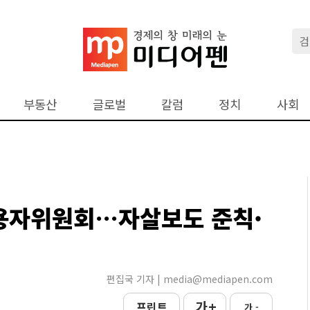
부동산
글로벌
칼럼
정치
사회
용자위원회…자살보도 준칙·
편집국 기자 | media@mediapen.com
가 +
프린트
가 -