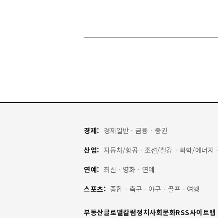
경제:
경제일반
·
금융
·
증권
산업:
자동차/항공
·
조선/철강
·
화학/에너지
연예:
최신
·
영화
·
연예
스포츠:
종합
·
축구
·
야구
·
골프
·
여행
부동산
글로벌
칼럼
정치
사회
문화
RSS
사이트맵