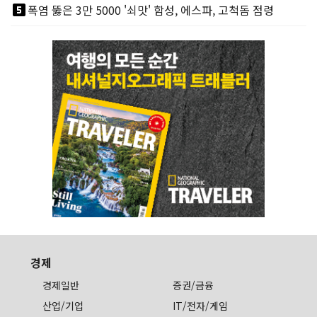
looks_5
폭염 뚫은 3만 5000 '쇠맛' 함성, 에스파, 고척돔 점령
경제
경제일반
증권/금융
산업/기업
IT/전자/게임