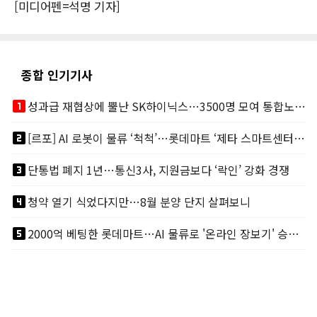
[미디어펜=석명 기자]
종합 인기기사
looks_one
성과급 재협상에 뿔난 SK하이닉스…3500명 모여 통합노조 띄운다
looks_two
[르포] AI 로봇이 물류 ‘척척’…롯데마트 ‘제타 스마트센터’ 가보니
looks_3
단통법 폐지 1년…통신3사, 지원금보다 ‘락인’ 강화 경쟁
looks_4
청약 열기 식었다지만…8월 분양 단지 살펴보니
looks_5
2000억 베팅한 롯데마트…AI 물류로 '온라인 장보기' 승부수