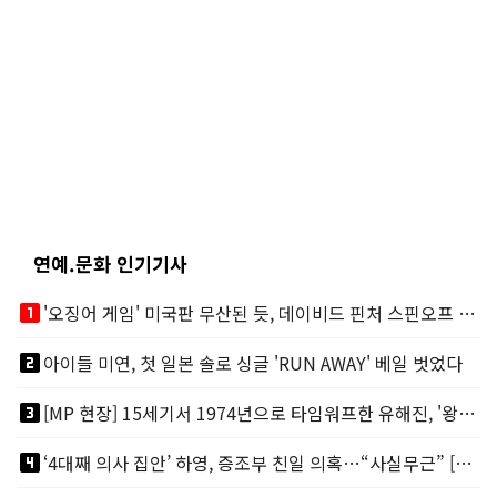
연예.문화 인기기사
looks_one
'오징어 게임' 미국판 무산된 듯, 데이비드 핀처 스핀오프 철회
looks_two
아이들 미연, 첫 일본 솔로 싱글 'RUN AWAY' 베일 벗었다
looks_3
[MP 현장] 15세기서 1974년으로 타임워프한 유해진, '왕사남'? 그게 뭔데?
looks_4
‘4대째 의사 집안’ 하영, 증조부 친일 의혹…“사실무근” [MP이슈]