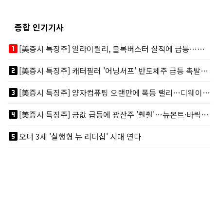
종합 인기기사
looks_one
[美증시 특징주] 일라이릴리, 블록버스터 실적에 급등…마운자로 매출 폭발
looks_two
[美증시 특징주] 캐터필러 '어닝서프' 반도체주 급등 촉발…"AI 데이터센터 건설 강력"
looks_3
[美증시 특징주] 양자컴퓨팅 오랜만에 폭등 랠리…디웨이브·아이온큐 주도
looks_4
[美증시 특징주] 금값 급등에 광산주 '훨훨'…뉴몬트·바릭마이닝 주도
looks_5
오너 3세 '실행형 뉴 리더십' 시대 연다