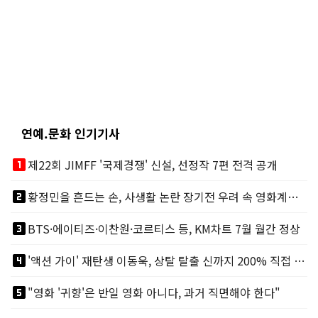
연예.문화 인기기사
looks_one
제22회 JIMFF '국제경쟁' 신설, 선정작 7편 전격 공개
looks_two
황정민을 흔드는 손, 사생활 논란 장기전 우려 속 영화계도 리스크
looks_3
BTS·에이티즈·이찬원·코르티스 등, KM차트 7월 월간 정상
looks_4
'액션 가이' 재탄생 이동욱, 상탈 탈출 신까지 200% 직접 소화
looks_5
"영화 '귀향'은 반일 영화 아니다, 과거 직면해야 한다"