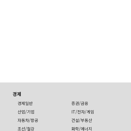
경제
경제일반
증권/금융
산업/기업
IT/전자/게임
자동차/항공
건설/부동산
조선/철강
화학/에너지