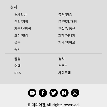
경제
경제일반
증권/금융
산업/기업
IT/전자/게임
자동차/항공
건설/부동산
조선/철강
화학/에너지
유통
제약/바이오
중기
칼럼
정치
연예
스포츠
RSS
사이트맵
©
미디어펜 All rights reserved.