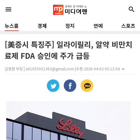
menu
search
뉴스홈
경제
정치
연예
스포츠
[美증시 특징주] 일라이릴리, 알약 비만치
료제 FDA 승인에 주가 급등
김종현 부장 | a01055051362@gmail.com |
수정 2026-04-02 05:13:34