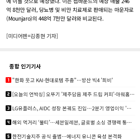
에 이를 것으로 예상했다. 이는 젭바운드의 예상 매출 246
억 8천만 달러, 당뇨병 및 비만 치료제로 판매되는 마운자로
(Mounjaro)의 448억 7천만 달러와 비교된다.
[미디어펜=김종현 기자]
종합 인기기사
looks_one
"한화 웃고 KAI·현대로템 주춤"…방산 빅4 '희비'
looks_two
[오늘의 언박싱] 오뚜기 '제주담음 제주 드립 커피'·아워홈 ‘갓석박지’ 外
looks_3
LG유플러스, AIDC 성장 본궤도 진입…2분기 영업이익 '역대 최대'
looks_4
해외 먹거리 ‘불티’…세븐일레븐, 글로벌 소싱 경쟁력 통했다
looks_5
한전기술지주 공식 출범…에너지 유니콘 육성 본격화