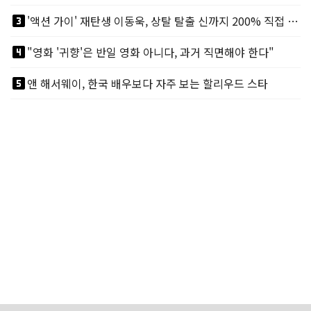
looks_3
'액션 가이' 재탄생 이동욱, 상탈 탈출 신까지 200% 직접 소화
looks_4
"영화 '귀향'은 반일 영화 아니다, 과거 직면해야 한다"
looks_5
앤 해서웨이, 한국 배우보다 자주 보는 할리우드 스타