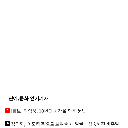
연예.문화 인기기사
looks_one
[화보] 임영웅, 10년의 시간을 담은 눈빛
looks_two
김다현, ‘이모티콘’으로 보여줄 새 얼굴…성숙해진 비주얼