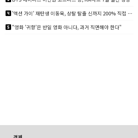
looks_4
'액션 가이' 재탄생 이동욱, 상탈 탈출 신까지 200% 직접 소화
looks_5
"영화 '귀향'은 반일 영화 아니다, 과거 직면해야 한다"
경제