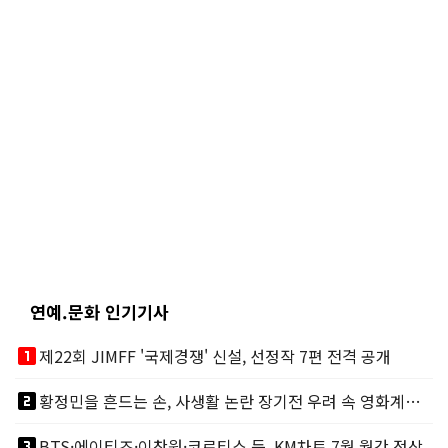
연예.문화 인기기사
looks_one
제22회 JIMFF '국제경쟁' 신설, 선정작 7편 전격 공개
looks_two
황정민을 흔드는 손, 사생활 논란 장기전 우려 속 영화계도 리스크
looks_3
BTS·에이티즈·이찬원·코르티스 등, KM차트 7월 월간 정상