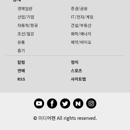
경제일반
증권/금융
산업/기업
IT/전자/게임
자동차/항공
건설/부동산
조선/철강
화학/에너지
유통
제약/바이오
중기
칼럼
정치
연예
스포츠
RSS
사이트맵
©
미디어펜 All rights reserved.