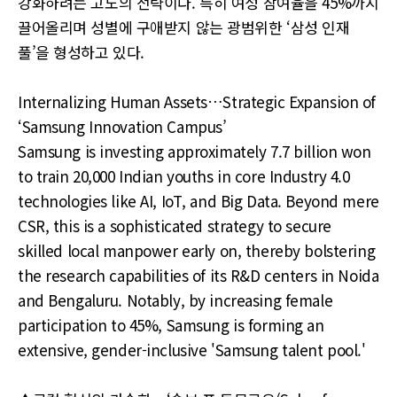
강화하려는 고도의 전략이다. 특히 여성 참여율을 45%까지
끌어올리며 성별에 구애받지 않는 광범위한 ‘삼성 인재
풀’을 형성하고 있다.
Internalizing Human Assets…Strategic Expansion of
‘Samsung Innovation Campus’
Samsung is investing approximately 7.7 billion won
to train 20,000 Indian youths in core Industry 4.0
technologies like AI, IoT, and Big Data. Beyond mere
CSR, this is a sophisticated strategy to secure
skilled local manpower early on, thereby bolstering
the research capabilities of its R&D centers in Noida
and Bengaluru. Notably, by increasing female
participation to 45%, Samsung is forming an
extensive, gender-inclusive 'Samsung talent pool.'