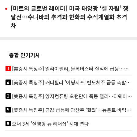
[미르의 글로벌 레이더] 미국 태양광 ‘셀 자립’ 쟁
탈전…수니바의 추격과 한화의 수직계열화 초격
차
종합 인기기사
looks_one
[美증시 특징주] 일라이릴리, 블록버스터 실적에 급등…마운자로 매출 폭발
looks_two
[美증시 특징주] 캐터필러 '어닝서프' 반도체주 급등 촉발…"AI 데이터센터 건설 강력"
looks_3
[美증시 특징주] 양자컴퓨팅 오랜만에 폭등 랠리…디웨이브·아이온큐 주도
looks_4
[美증시 특징주] 금값 급등에 광산주 '훨훨'…뉴몬트·바릭마이닝 주도
looks_5
오너 3세 '실행형 뉴 리더십' 시대 연다