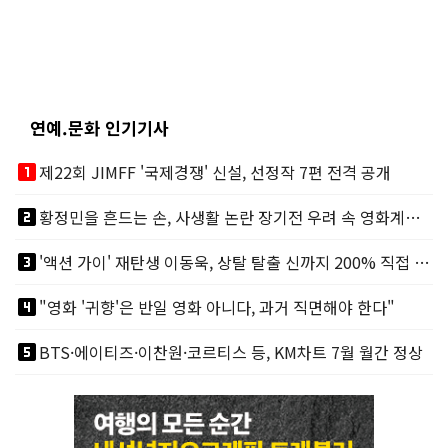
연예.문화 인기기사
looks_one
제22회 JIMFF '국제경쟁' 신설, 선정작 7편 전격 공개
looks_two
황정민을 흔드는 손, 사생활 논란 장기전 우려 속 영화계도 리스크
looks_3
'액션 가이' 재탄생 이동욱, 상탈 탈출 신까지 200% 직접 소화
looks_4
"영화 '귀향'은 반일 영화 아니다, 과거 직면해야 한다"
looks_5
BTS·에이티즈·이찬원·코르티스 등, KM차트 7월 월간 정상