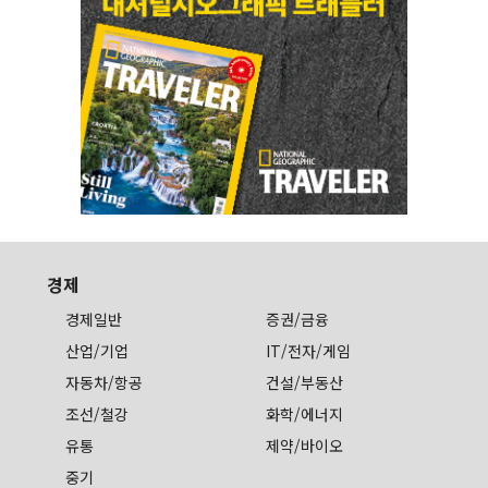
경제
경제일반
증권/금융
산업/기업
IT/전자/게임
자동차/항공
건설/부동산
조선/철강
화학/에너지
유통
제약/바이오
중기