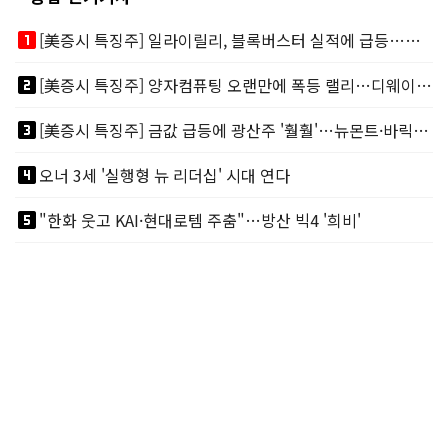
looks_one
[美증시 특징주] 일라이릴리, 블록버스터 실적에 급등…마운자로 매출 폭발
looks_two
[美증시 특징주] 양자컴퓨팅 오랜만에 폭등 랠리…디웨이브·아이온큐 주도
looks_3
[美증시 특징주] 금값 급등에 광산주 '훨훨'…뉴몬트·바릭마이닝 주도
looks_4
오너 3세 '실행형 뉴 리더십' 시대 연다
looks_5
"한화 웃고 KAI·현대로템 주춤"…방산 빅4 '희비'