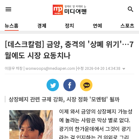
menu
search
뉴스홈
경제
정치
연예
스포츠
[데스크칼럼] 금양, 충격의 '상폐 위기'…7
월에도 시장 요동치나
이원우 차장 | wonwoops@mediapen.com |
수정 2026-04-20 14:34:38
상장폐지 관련 규제 강화, 시장 정화 '모멘텀' 될까
이제 와서 금양의 상장폐지 가능성
에 놀라는 사람은 막상 별로 없다.
광기의 한가운데에서 그것이 광기
라는 걸 인지하는 건 의외로 그리