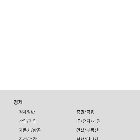
경제
경제일반
증권/금융
산업/기업
IT/전자/게임
자동차/항공
건설/부동산
조선/철강
화학/에너지