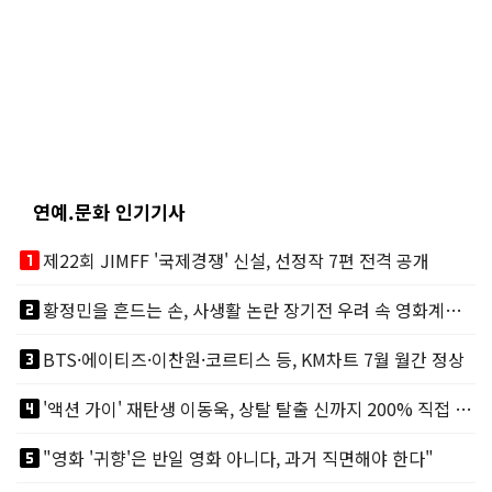
연예.문화 인기기사
looks_one
제22회 JIMFF '국제경쟁' 신설, 선정작 7편 전격 공개
looks_two
황정민을 흔드는 손, 사생활 논란 장기전 우려 속 영화계도 리스크
looks_3
BTS·에이티즈·이찬원·코르티스 등, KM차트 7월 월간 정상
looks_4
'액션 가이' 재탄생 이동욱, 상탈 탈출 신까지 200% 직접 소화
looks_5
"영화 '귀향'은 반일 영화 아니다, 과거 직면해야 한다"