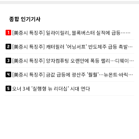
종합 인기기사
looks_one
[美증시 특징주] 일라이릴리, 블록버스터 실적에 급등…마운자로 매출 폭발
looks_two
[美증시 특징주] 캐터필러 '어닝서프' 반도체주 급등 촉발…"AI 데이터센터 건설 강력"
looks_3
[美증시 특징주] 양자컴퓨팅 오랜만에 폭등 랠리…디웨이브·아이온큐 주도
looks_4
[美증시 특징주] 금값 급등에 광산주 '훨훨'…뉴몬트·바릭마이닝 주도
looks_5
오너 3세 '실행형 뉴 리더십' 시대 연다