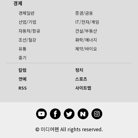
경제
경제일반
증권/금융
산업/기업
IT/전자/게임
자동차/항공
건설/부동산
조선/철강
화학/에너지
유통
제약/바이오
중기
칼럼
정치
연예
스포츠
RSS
사이트맵
©
미디어펜 All rights reserved.