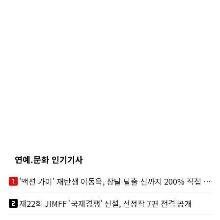
연예.문화 인기기사
looks_one
'액션 가이' 재탄생 이동욱, 상탈 탈출 신까지 200% 직접 소화
looks_two
제22회 JIMFF '국제경쟁' 신설, 선정작 7편 전격 공개