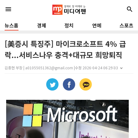
menu
search
뉴스홈
경제
정치
연예
스포츠
[美증시 특징주] 마이크로소프트 4% 급
락...서비스나우 충격+대규모 희망퇴직
김종현 부장 | a01055051362@gmail.com |
수정 2026-04-24 06:29:03