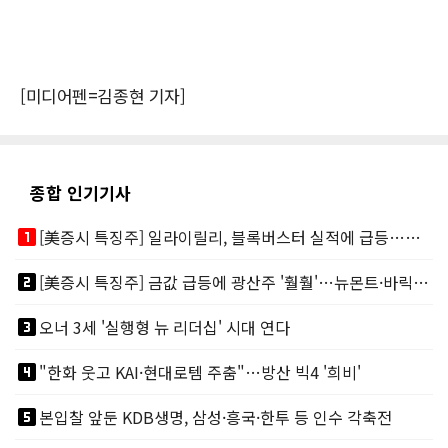
[미디어펜=김종현 기자]
종합 인기기사
looks_one
[美증시 특징주] 일라이릴리, 블록버스터 실적에 급등…마운자로 매출 폭발
looks_two
[美증시 특징주] 금값 급등에 광산주 '훨훨'…뉴몬트·바릭마이닝 주도
looks_3
오너 3세 '실행형 뉴 리더십' 시대 연다
looks_4
"한화 웃고 KAI·현대로템 주춤"…방산 빅4 '희비'
looks_5
본입찰 앞둔 KDB생명, 삼성·흥국·한투 등 인수 각축전