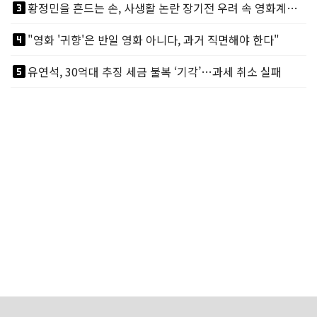
looks_3
황정민을 흔드는 손, 사생활 논란 장기전 우려 속 영화계도 리스크
looks_4
"영화 '귀향'은 반일 영화 아니다, 과거 직면해야 한다"
looks_5
유연석, 30억대 추징 세금 불복 ‘기각’…과세 취소 실패