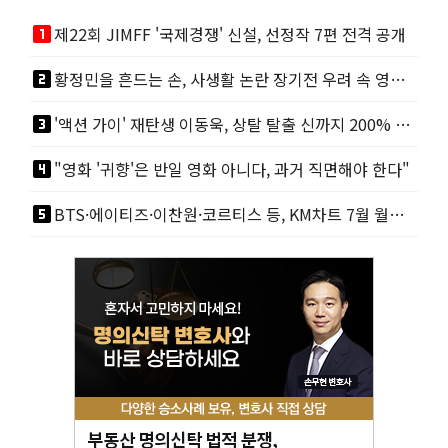
looks_one
제22회 JIMFF '국제경쟁' 신설, 선정작 7편 전격 공개
looks_two
황정민을 흔드는 손, 사생활 논란 장기전 우려 속 영화계도 리스크
looks_3
'액션 가이' 재탄생 이동욱, 상탈 탈출 신까지 200% 직접 소화
looks_4
"영화 '귀향'은 반일 영화 아니다, 과거 직면해야 한다"
looks_5
BTS·에이티즈·이찬원·코르티스 등, KM차트 7월 월간 정상