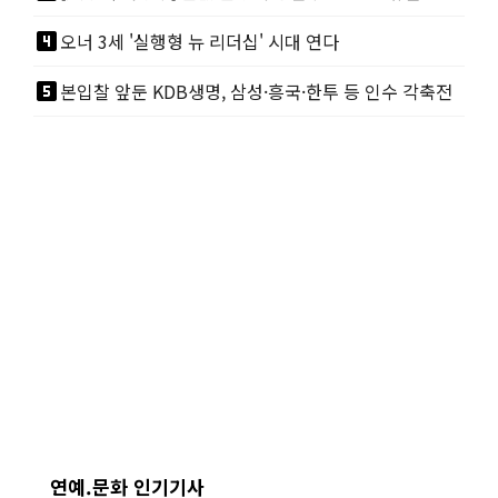
looks_4
오너 3세 '실행형 뉴 리더십' 시대 연다
looks_5
본입찰 앞둔 KDB생명, 삼성·흥국·한투 등 인수 각축전
연예.문화 인기기사