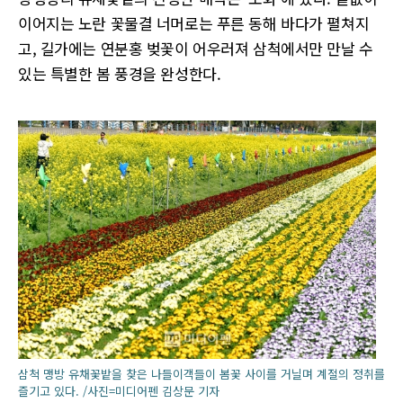
이어지는 노란 꽃물결 너머로는 푸른 동해 바다가 펼쳐지
고, 길가에는 연분홍 벚꽃이 어우러져 삼척에서만 만날 수
있는 특별한 봄 풍경을 완성한다.
삼척 맹방 유채꽃밭을 찾은 나들이객들이 봄꽃 사이를 거닐며 계절의 정취를
즐기고 있다. /사진=미디어펜 김상문 기자