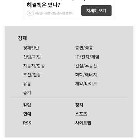
경제
경제일반
증권/금융
산업/기업
IT/전자/게임
자동차/항공
건설/부동산
조선/철강
화학/에너지
유통
제약/바이오
중기
칼럼
정치
연예
스포츠
RSS
사이트맵