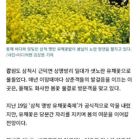
동해 바다와 맞닿은 삼척 맹방 유채꽃밭이 봄날의 노란 향연을 펼치고 있다.
/사진=미디어펜 김상문 기자
강
원도 삼척시 근덕면 상맹방리 일대가 샛노란 유채꽃으로
물들었다. 매년 이맘때마다 상춘객들의 발걸음을 이끄는 이
곳은, 올해도 화사한 봄꽃 물결로 방문객을 맞고 있다.
지난 19일 ‘삼척 맹방 유채꽃축제’가 공식적으로 막을 내렸
지만, 유채꽃은 당분간 자리를 지키며 봄의 여운을 이어갈
전망이다.