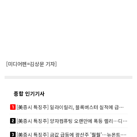
[미디어펜=김상문 기자]
종합 인기기사
looks_one
[美증시 특징주] 일라이릴리, 블록버스터 실적에 급등…마운자로 매출 폭발
looks_two
[美증시 특징주] 양자컴퓨팅 오랜만에 폭등 랠리…디웨이브·아이온큐 주도
looks_3
[美증시 특징주] 금값 급등에 광산주 '훨훨'…뉴몬트·바릭마이닝 주도