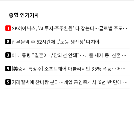
종합 인기기사
looks_one
SK하이닉스, 'AI 투자·주주환원' 다 잡는다…글로벌 주도권 굳히기
looks_two
갑론을박 주 52시간제...'노동 생산성' 따져야
looks_3
이 대통령 "결혼이 부담돼선 안돼"…대출·세제 등 '신혼 걸림돌' 제거
looks_4
[美증시 특징주] 소프트웨어 아틀라시안 35% 폭등…어닝서프, 투자의견 줄줄이 상향
looks_5
거래절벽에 찬바람 분다…개업 공인중개사 '6년 반 만에 최저'