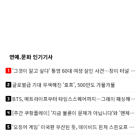
연예.문화 인기기사
looks_one
'그것이 알고 싶다' 통영 60대 여성 살인 사건…장미 터널 아래 킬러, 누구냐 넌?
looks_two
글로벌급 기대 무색해진 '호프', 500만도 가물가물
looks_3
BTS, 메트라이프부터 타임스스퀘어까지…그래미 패싱해도 미 대륙 꿀꺽
looks_4
[주간 쿠팡플레이] '지금 불륜이 문제가 아닙니다'와 '맨체스터 시티 VS 아틀레티코 마드리드 빅매치'
looks_5
'오징어 게임' 미국판 무산된 듯, 데이비드 핀처 스핀오프 철회