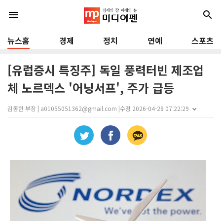
menu
search
뉴스홈
경제
정치
연예
스포츠
[유럽증시 특징주] 독일 풍력터빈 제조업
체 노르덱스 '어닝서프', 주가 급등
김종현 부장 | a01055051362@gmail.com |
수정 2026-04-28 07:22:29