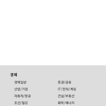
경제
경제일반
증권/금융
산업/기업
IT/전자/게임
자동차/항공
건설/부동산
조선/철강
화학/에너지