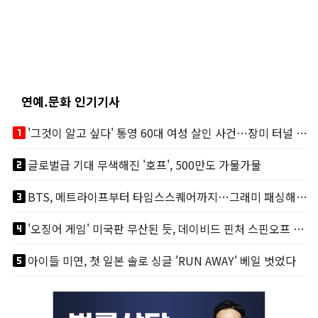
연예.문화 인기기사
looks_one
'그것이 알고 싶다' 통영 60대 여성 살인 사건…장미 터널 아래 킬러, 누구냐 넌?
looks_two
글로벌급 기대 무색해진 '호프', 500만도 가물가물
looks_3
BTS, 메트라이프부터 타임스스퀘어까지…그래미 패싱해도 미 대륙 꿀꺽
looks_4
'오징어 게임' 미국판 무산된 듯, 데이비드 핀처 스핀오프 철회
looks_5
아이들 미연, 첫 일본 솔로 싱글 'RUN AWAY' 베일 벗었다