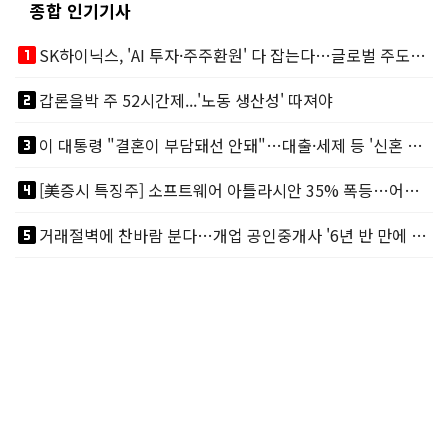
종합 인기기사
looks_one
SK하이닉스, 'AI 투자·주주환원' 다 잡는다…글로벌 주도권 굳히기
looks_two
갑론을박 주 52시간제...'노동 생산성' 따져야
looks_3
이 대통령 "결혼이 부담돼선 안돼"…대출·세제 등 '신혼 걸림돌' 제거
looks_4
[美증시 특징주] 소프트웨어 아틀라시안 35% 폭등…어닝서프, 투자의견 줄줄이 상향
looks_5
거래절벽에 찬바람 분다…개업 공인중개사 '6년 반 만에 최저'