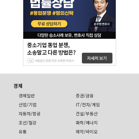
경제
경제일반
증권/금융
산업/기업
IT/전자/게임
자동차/항공
건설/부동산
조선/철강
화학/에너지
유통
제약/바이오