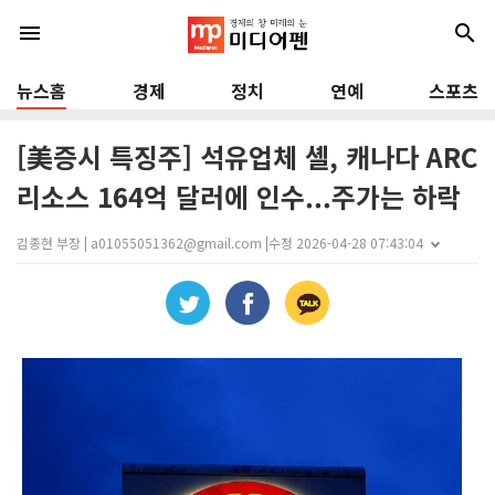
menu
search
뉴스홈
경제
정치
연예
스포츠
[美증시 특징주] 석유업체 셸, 캐나다 ARC
리소스 164억 달러에 인수...주가는 하락
김종현 부장 | a01055051362@gmail.com |
수정 2026-04-28 07:43:04