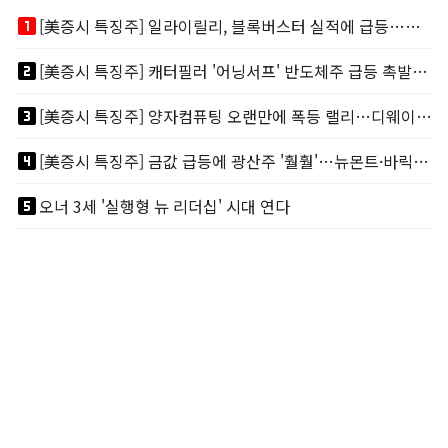
looks_one
[美증시 특징주] 일라이릴리, 블록버스터 실적에 급등…마운자로 매출 폭발
looks_two
[美증시 특징주] 캐터필러 '어닝서프' 반도체주 급등 촉발…"AI 데이터센터 건설 강력"
looks_3
[美증시 특징주] 양자컴퓨팅 오랜만에 폭등 랠리…디웨이브·아이온큐 주도
looks_4
[美증시 특징주] 금값 급등에 광산주 '훨훨'…뉴몬트·바릭마이닝 주도
looks_5
오너 3세 '실행형 뉴 리더십' 시대 연다