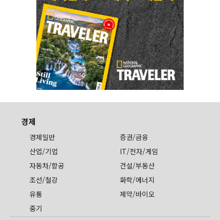
경제
경제일반
증권/금융
산업/기업
IT/전자/게임
자동차/항공
건설/부동산
조선/철강
화학/에너지
유통
제약/바이오
중기