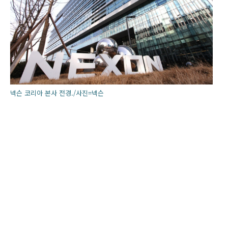
넥슨 코리아 본사 전경./사진=넥슨