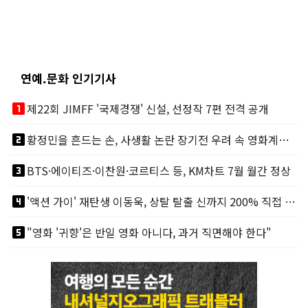
연예.문화 인기기사
looks_one
제22회 JIMFF '국제경쟁' 신설, 선정작 7편 전격 공개
looks_two
황정민을 흔드는 손, 사생활 논란 장기전 우려 속 영화계도 리스크
looks_3
BTS·에이티즈·이찬원·코르티스 등, KM차트 7월 월간 정상
looks_4
'액션 가이' 재탄생 이동욱, 상탈 탈출 신까지 200% 직접 소화
looks_5
"영화 '귀향'은 반일 영화 아니다, 과거 직면해야 한다"