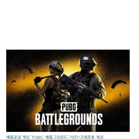
배틀로얄 게임 'PUBG: 배틀그라운드'/사진=크래프톤 제공