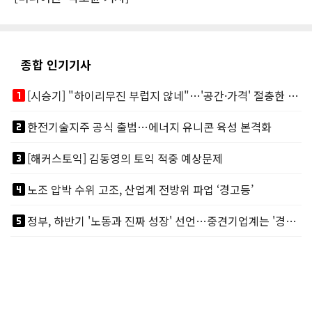
종합 인기기사
looks_one
[시승기] "하이리무진 부럽지 않네"…'공간·가격' 절충한 카니발 하이루프
looks_two
한전기술지주 공식 출범…에너지 유니콘 육성 본격화
looks_3
[해커스토익] 김동영의 토익 적중 예상문제
looks_4
노조 압박 수위 고조, 산업계 전방위 파업 ‘경고등’
looks_5
정부, 하반기 '노동과 진짜 성장' 선언…중견기업계는 '경영 불확실성' 우려