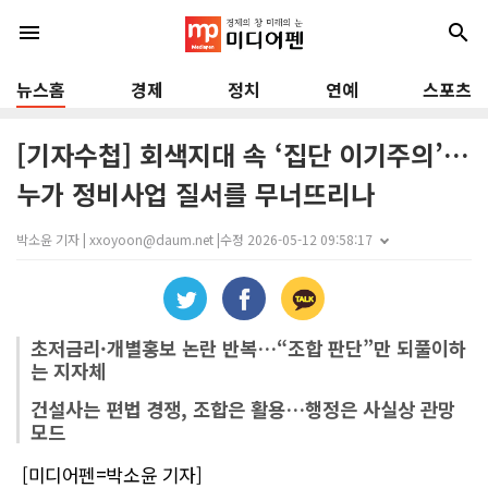
menu
search
뉴스홈
경제
정치
연예
스포츠
[기자수첩] 회색지대 속 ‘집단 이기주의’…
누가 정비사업 질서를 무너뜨리나
박소윤 기자 | xxoyoon@daum.net |
수정 2026-05-12 09:58:17
초저금리·개별홍보 논란 반복…“조합 판단”만 되풀이하
는 지자체
건설사는 편법 경쟁, 조합은 활용…행정은 사실상 관망
모드
[미디어펜=박소윤 기자]