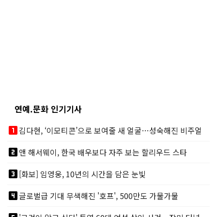
연예.문화 인기기사
looks_one
김다현, ‘이모티콘’으로 보여줄 새 얼굴…성숙해진 비주얼
looks_two
앤 해서웨이, 한국 배우보다 자주 보는 할리우드 스타
looks_3
[화보] 임영웅, 10년의 시간을 담은 눈빛
looks_4
글로벌급 기대 무색해진 '호프', 500만도 가물가물