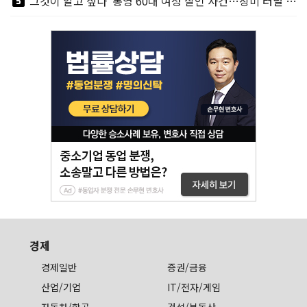
looks_5
'그것이 알고 싶다' 통영 60대 여성 살인 사건…장미 터널 아래 킬러, 누구냐 넌?
경제
경제일반
증권/금융
산업/기업
IT/전자/게임