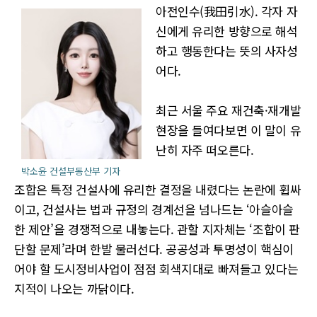
아전인수(我田引水). 각자 자
신에게 유리한 방향으로 해석
하고 행동한다는 뜻의 사자성
어다.
최근 서울 주요 재건축·재개발
현장을 들여다보면 이 말이 유
난히 자주 떠오른다.
박소윤 건설부동산부 기자
조합은 특정 건설사에 유리한 결정을 내렸다는 논란에 휩싸
이고, 건설사는 법과 규정의 경계선을 넘나드는 ‘아슬아슬
한 제안’을 경쟁적으로 내놓는다. 관할 지자체는 ‘조합이 판
단할 문제’라며 한발 물러선다. 공공성과 투명성이 핵심이
어야 할 도시정비사업이 점점 회색지대로 빠져들고 있다는
지적이 나오는 까닭이다.