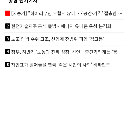
종합 인기기사
looks_one
[시승기] "하이리무진 부럽지 않네"…'공간·가격' 절충한 카니발 하이루프
looks_two
한전기술지주 공식 출범…에너지 유니콘 육성 본격화
looks_3
노조 압박 수위 고조, 산업계 전방위 파업 ‘경고등’
looks_4
정부, 하반기 '노동과 진짜 성장' 선언…중견기업계는 '경영 불확실성' 우려
looks_5
차인표가 털어놓을 연극 ‘죽은 시인의 사회’ 비하인드