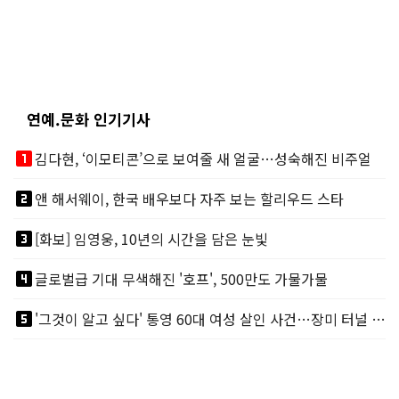
연예.문화 인기기사
looks_one
김다현, ‘이모티콘’으로 보여줄 새 얼굴…성숙해진 비주얼
looks_two
앤 해서웨이, 한국 배우보다 자주 보는 할리우드 스타
looks_3
[화보] 임영웅, 10년의 시간을 담은 눈빛
looks_4
글로벌급 기대 무색해진 '호프', 500만도 가물가물
looks_5
'그것이 알고 싶다' 통영 60대 여성 살인 사건…장미 터널 아래 킬러, 누구냐 넌?