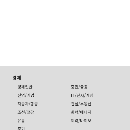
경제
경제일반
증권/금융
산업/기업
IT/전자/게임
자동차/항공
건설/부동산
조선/철강
화학/에너지
유통
제약/바이오
중기