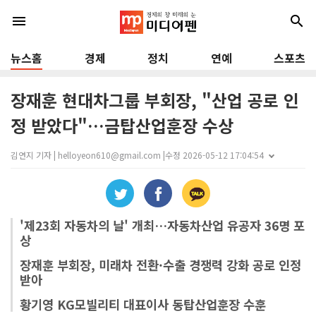
menu
search
뉴스홈
경제
정치
연예
스포츠
장재훈 현대차그룹 부회장, "산업 공로 인
정 받았다"…금탑산업훈장 수상
김연지 기자 | helloyeon610@gmail.com |
수정 2026-05-12 17:04:54
'제23회 자동차의 날' 개최…자동차산업 유공자 36명 포
상
장재훈 부회장, 미래차 전환·수출 경쟁력 강화 공로 인정
받아
황기영 KG모빌리티 대표이사 동탑산업훈장 수훈