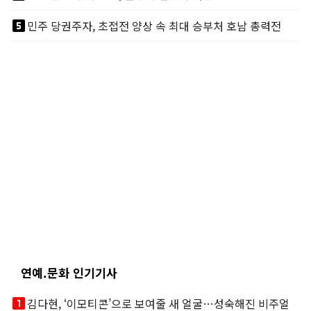
looks_5
민주 당권주자, 초접전 양상 속 최대 승부처 호남 총력전
연예.문화 인기기사
looks_one
김다현, ‘이모티콘’으로 보여줄 새 얼굴…성숙해진 비주얼