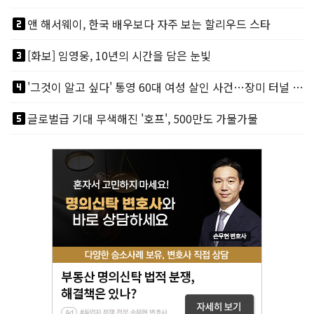
looks_two
앤 해서웨이, 한국 배우보다 자주 보는 할리우드 스타
looks_3
[화보] 임영웅, 10년의 시간을 담은 눈빛
looks_4
'그것이 알고 싶다' 통영 60대 여성 살인 사건…장미 터널 아래 킬러, 누구냐 넌?
looks_5
글로벌급 기대 무색해진 '호프', 500만도 가물가물