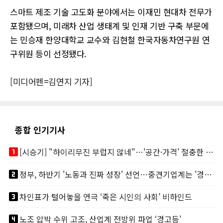
스마트 제조 기술 고도화 분야에서는 이재민 현대차 전무가
포함됐으며, 미래차 산업 생태계 및 인재 기반 구축 부문에
는 민승재 한양대학교 교수와 김현철 한국자동차연구원 연
구위원 등이 선정됐다.
[미디어펜=김연지 기자]
종합 인기기사
looks_one
[시승기] "하이리무진 부럽지 않네"…'공간·가격' 절충한 카니발 하이루프
looks_two
정부, 하반기 '노동과 진짜 성장' 선언…중견기업계는 '경영 불확실성' 우려
looks_3
차인표가 털어놓을 연극 ‘죽은 시인의 사회’ 비하인드
looks_4
노조 압박 수위 고조, 산업계 전방위 파업 ‘경고등’