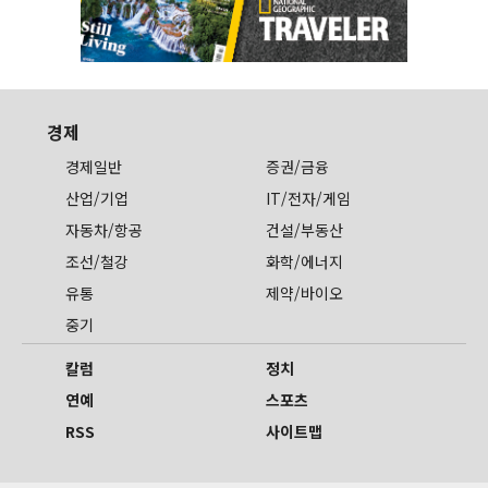
경제
경제일반
증권/금융
산업/기업
IT/전자/게임
자동차/항공
건설/부동산
조선/철강
화학/에너지
유통
제약/바이오
중기
칼럼
정치
연예
스포츠
RSS
사이트맵