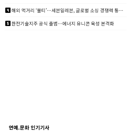
looks_4
해외 먹거리 ‘불티’…세븐일레븐, 글로벌 소싱 경쟁력 통했다
looks_5
한전기술지주 공식 출범…에너지 유니콘 육성 본격화
연예.문화 인기기사