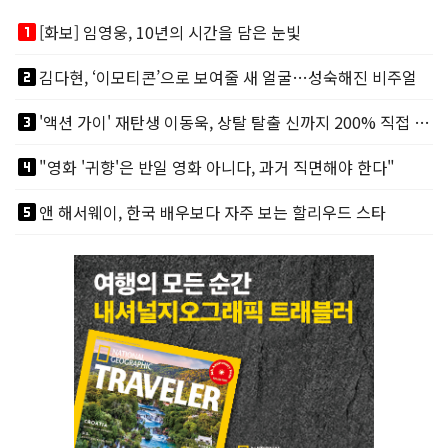
looks_one
[화보] 임영웅, 10년의 시간을 담은 눈빛
looks_two
김다현, ‘이모티콘’으로 보여줄 새 얼굴…성숙해진 비주얼
looks_3
'액션 가이' 재탄생 이동욱, 상탈 탈출 신까지 200% 직접 소화
looks_4
"영화 '귀향'은 반일 영화 아니다, 과거 직면해야 한다"
looks_5
앤 해서웨이, 한국 배우보다 자주 보는 할리우드 스타