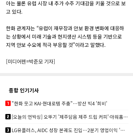
아는 물론 유럽 시장 내 추가 수주 기대감을 키울 것으로 보
고 있다.
한화 관계자는 “유럽이 재무장과 안보 환경 변화에 대응하
는 상황에서 미래 기술과 현지생산 시스템 등을 기반으로
지역 안보 수요에 적극 부응할 것”이라고 말했다.
[미디어펜=박준모 기자]
종합 인기기사
looks_one
"한화 웃고 KAI·현대로템 주춤"…방산 빅4 '희비'
looks_two
[오늘의 언박싱] 오뚜기 '제주담음 제주 드립 커피'·아워홈 ‘갓석박지’ 外
looks_3
LG유플러스, AIDC 성장 본궤도 진입…2분기 영업이익 '역대 최대'