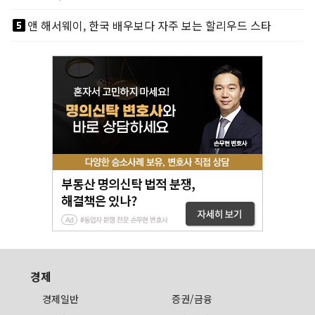
looks_5
앤 해서웨이, 한국 배우보다 자주 보는 할리우드 스타
경제
경제일반
증권/금융