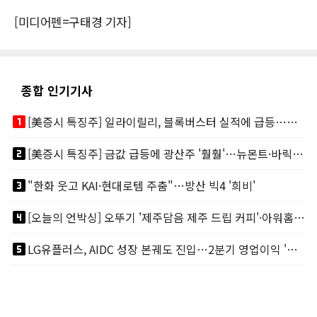
[미디어펜=구태경 기자]
종합 인기기사
looks_one
[美증시 특징주] 일라이릴리, 블록버스터 실적에 급등…마운자로 매출 폭발
looks_two
[美증시 특징주] 금값 급등에 광산주 '훨훨'…뉴몬트·바릭마이닝 주도
looks_3
"한화 웃고 KAI·현대로템 주춤"…방산 빅4 '희비'
looks_4
[오늘의 언박싱] 오뚜기 '제주담음 제주 드립 커피'·아워홈 ‘갓석박지’ 外
looks_5
LG유플러스, AIDC 성장 본궤도 진입…2분기 영업이익 '역대 최대'