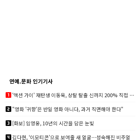
연예.문화 인기기사
looks_one
'액션 가이' 재탄생 이동욱, 상탈 탈출 신까지 200% 직접 소화
looks_two
"영화 '귀향'은 반일 영화 아니다, 과거 직면해야 한다"
looks_3
[화보] 임영웅, 10년의 시간을 담은 눈빛
looks_4
김다현, ‘이모티콘’으로 보여줄 새 얼굴…성숙해진 비주얼