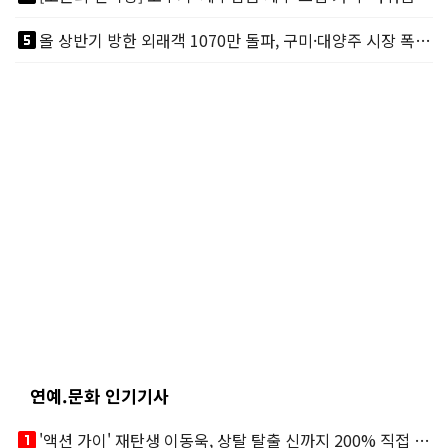
looks_5
올 상반기 방한 외래객 1070만 돌파, 구미·대양주 시장 폭발적 성장
연예.문화 인기기사
looks_one
'액션 가이' 재탄생 이동욱, 상탈 탈출 신까지 200% 직접 소화