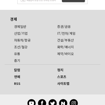
경제
경제일반
증권/금융
산업/기업
IT/전자/게임
자동차/항공
건설/부동산
조선/철강
화학/에너지
유통
제약/바이오
중기
칼럼
정치
연예
스포츠
RSS
사이트맵