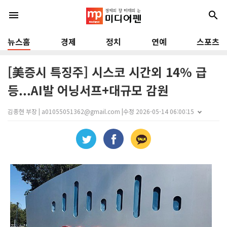
menu
search
뉴스홈
경제
정치
연예
스포츠
[美증시 특징주] 시스코 시간외 14% 급
등...AI발 어닝서프+대규모 감원
김종현 부장 | a01055051362@gmail.com |
수정 2026-05-14 06:00:15