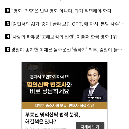
looks_two
"영화 '귀향'은 반일 영화 아니다, 과거 직면해야 한다"
looks_3
[김민서의 AI가-중계] 골라 보던 OTT, 왜 다시 ‘본방 사수’를 부르나
looks_4
'사랑의 하츄핑: 고래보석의 전설', 이틀째 한국 영화 1위
looks_5
경찰이 송치한 이재룡 음주운전 '술타기' 의혹, 검찰이 불기소