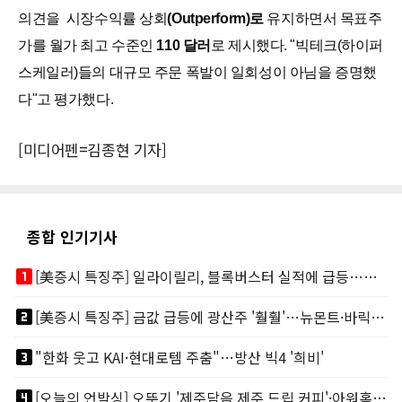
의견을 시장수익률 상회
(Outperform)로
유지하면서 목표주
가를 월가 최고 수준인
110 달러
로 제시했다. "빅테크(하이퍼
스케일러)들의 대규모 주문 폭발이 일회성이 아님을 증명했
다"고 평가했다.
[미디어펜=김종현 기자]
종합 인기기사
looks_one
[美증시 특징주] 일라이릴리, 블록버스터 실적에 급등…마운자로 매출 폭발
looks_two
[美증시 특징주] 금값 급등에 광산주 '훨훨'…뉴몬트·바릭마이닝 주도
looks_3
"한화 웃고 KAI·현대로템 주춤"…방산 빅4 '희비'
looks_4
[오늘의 언박싱] 오뚜기 '제주담음 제주 드립 커피'·아워홈 ‘갓석박지’ 外