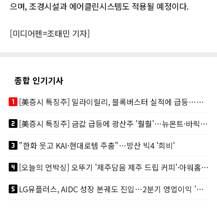
으며, 조경시설과 에어클린시스템도 적용될 예정이다.
[미디어펜=조태민 기자]
종합 인기기사
looks_one
[美증시 특징주] 일라이릴리, 블록버스터 실적에 급등…마운자로 매출 폭발
looks_two
[美증시 특징주] 금값 급등에 광산주 '훨훨'…뉴몬트·바릭마이닝 주도
looks_3
"한화 웃고 KAI·현대로템 주춤"…방산 빅4 '희비'
looks_4
[오늘의 언박싱] 오뚜기 '제주담음 제주 드립 커피'·아워홈 ‘갓석박지’ 外
looks_5
LG유플러스, AIDC 성장 본궤도 진입…2분기 영업이익 '역대 최대'