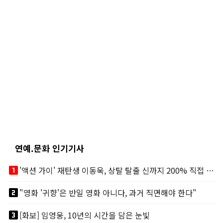
연예.문화 인기기사
looks_one
'액션 가이' 재탄생 이동욱, 상탈 탈출 신까지 200% 직접 소화
looks_two
"영화 '귀향'은 반일 영화 아니다, 과거 직면해야 한다"
looks_3
[화보] 임영웅, 10년의 시간을 담은 눈빛