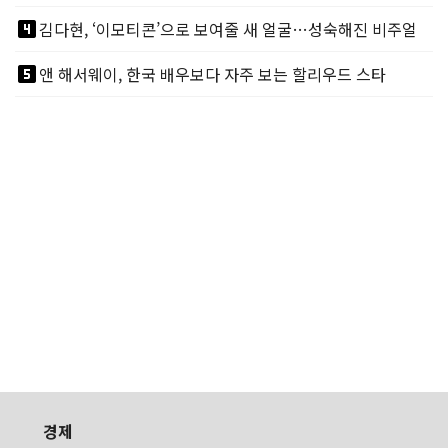
looks_4
김다현, ‘이모티콘’으로 보여줄 새 얼굴…성숙해진 비주얼
looks_5
앤 해서웨이, 한국 배우보다 자주 보는 할리우드 스타
경제