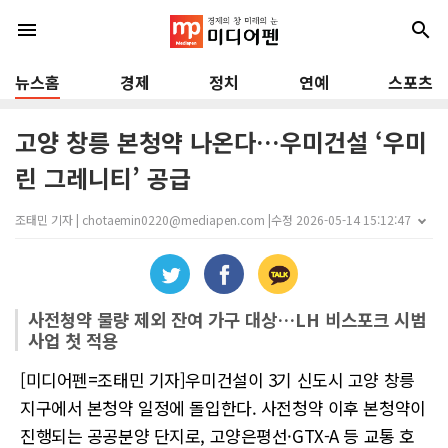
menu
search
뉴스홈
경제
정치
연예
스포츠
고양 창릉 본청약 나온다…우미건설 ‘우미
린 그레니티’ 공급
조태민 기자 | chotaemin0220@mediapen.com |
수정 2026-05-14 15:12:47
사전청약 물량 제외 잔여 가구 대상…LH 비스포크 시범
사업 첫 적용
[미디어펜=조태민 기자]우미건설이 3기 신도시 고양 창릉
지구에서 본청약 일정에 돌입한다. 사전청약 이후 본청약이
진행되는 공공분양 단지로, 고양은평선·GTX-A 등 교통 호