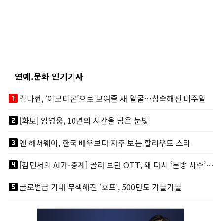
연예.문화 인기기사
looks_one
김다현, ‘이모티콘’으로 보여줄 새 얼굴…성숙해진 비주얼
looks_two
[화보] 임영웅, 10년의 시간을 담은 눈빛
looks_3
앤 해서웨이, 한국 배우보다 자주 보는 할리우드 스타
looks_4
[김민서의 AI가-중계] 골라 보던 OTT, 왜 다시 ‘본방 사수’를 부르나
looks_5
글로벌급 기대 무색해진 '호프', 500만도 가물가물