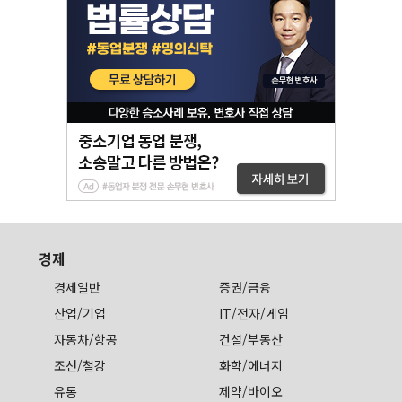
경제
경제일반
증권/금융
산업/기업
IT/전자/게임
자동차/항공
건설/부동산
조선/철강
화학/에너지
유통
제약/바이오