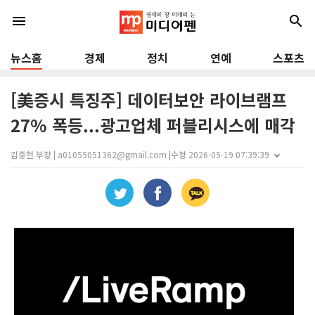
menu
search
뉴스홈
경제
정치
연예
스포츠
[美증시 특징주] 데이터보안 라이브램프
27% 폭등...광고업체 퍼블리시스에 매각
김종현 부장 | a01055051362@gmail.com |
수정 2026-05-19 07:39:39