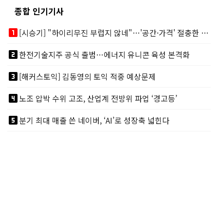
종합 인기기사
looks_one
[시승기] "하이리무진 부럽지 않네"…'공간·가격' 절충한 카니발 하이루프
looks_two
한전기술지주 공식 출범…에너지 유니콘 육성 본격화
looks_3
[해커스토익] 김동영의 토익 적중 예상문제
looks_4
노조 압박 수위 고조, 산업계 전방위 파업 ‘경고등’
looks_5
분기 최대 매출 쓴 네이버, ‘AI’로 성장축 넓힌다