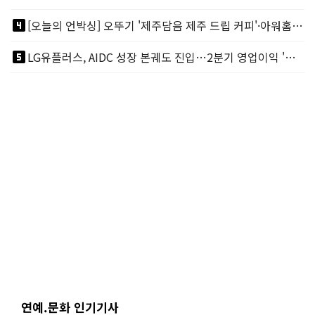
looks_4
[오늘의 언박싱] 오뚜기 '제주담음 제주 드립 커피'·아워홈 ‘갓석박지’ 外
looks_5
LG유플러스, AIDC 성장 본궤도 진입…2분기 영업이익 '역대 최대'
연예.문화 인기기사