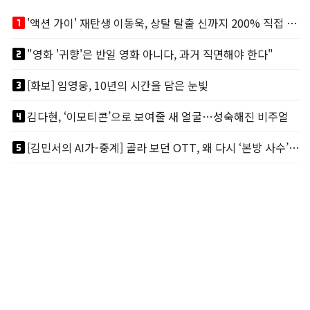
looks_one
'액션 가이' 재탄생 이동욱, 상탈 탈출 신까지 200% 직접 소화
looks_two
"영화 '귀향'은 반일 영화 아니다, 과거 직면해야 한다"
looks_3
[화보] 임영웅, 10년의 시간을 담은 눈빛
looks_4
김다현, ‘이모티콘’으로 보여줄 새 얼굴…성숙해진 비주얼
looks_5
[김민서의 AI가-중계] 골라 보던 OTT, 왜 다시 ‘본방 사수’를 부르나