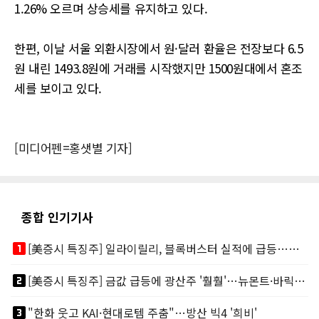
1.26% 오르며 상승세를 유지하고 있다.
한편, 이날 서울 외환시장에서 원·달러 환율은 전장보다 6.5
원 내린 1493.8원에 거래를 시작했지만 1500원대에서 혼조
세를 보이고 있다.
[미디어펜=홍샛별 기자]
종합 인기기사
looks_one
[美증시 특징주] 일라이릴리, 블록버스터 실적에 급등…마운자로 매출 폭발
looks_two
[美증시 특징주] 금값 급등에 광산주 '훨훨'…뉴몬트·바릭마이닝 주도
looks_3
"한화 웃고 KAI·현대로템 주춤"…방산 빅4 '희비'