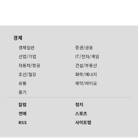
경제
경제일반
증권/금융
산업/기업
IT/전자/게임
자동차/항공
건설/부동산
조선/철강
화학/에너지
유통
제약/바이오
중기
칼럼
정치
연예
스포츠
RSS
사이트맵