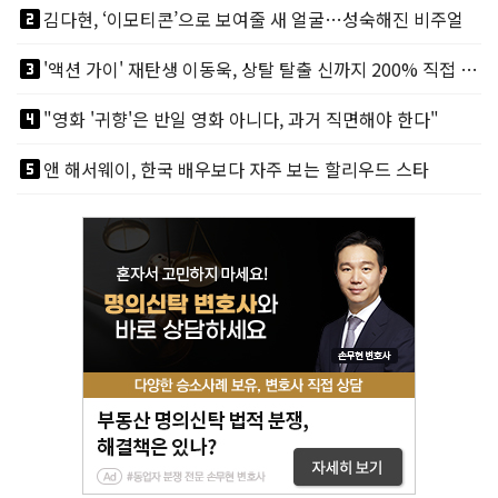
looks_two
김다현, ‘이모티콘’으로 보여줄 새 얼굴…성숙해진 비주얼
looks_3
'액션 가이' 재탄생 이동욱, 상탈 탈출 신까지 200% 직접 소화
looks_4
"영화 '귀향'은 반일 영화 아니다, 과거 직면해야 한다"
looks_5
앤 해서웨이, 한국 배우보다 자주 보는 할리우드 스타