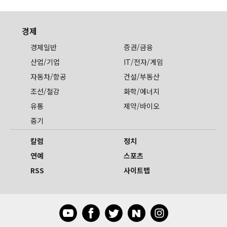
경제
경제일반
증권/금융
산업/기업
IT/전자/게임
자동차/항공
건설/부동산
조선/철강
화학/에너지
유통
제약/바이오
중기
칼럼
정치
연예
스포츠
RSS
사이트맵