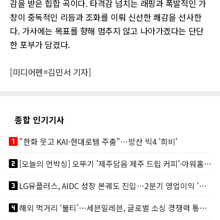
감을 받은 힙합 곡이다. 타격감 넘치는 래핑과 폭발적인 가
창이 중독적인 리듬과 조화를 이뤄 신선한 쾌감을 선사한
다. 가사에는 목표를 향해 멈추지 않고 나아가겠다는 단단
한 포부가 담겼다.
[미디어펜=김민서 기자]
종합 인기기사
looks_one
"한화 웃고 KAI·현대로템 주춤"…방산 빅4 '희비'
looks_two
[오늘의 언박싱] 오뚜기 '제주담음 제주 드립 커피'·아워홈 ‘갓석박지’ 外
looks_3
LG유플러스, AIDC 성장 본궤도 진입…2분기 영업이익 '역대 최대'
looks_4
해외 먹거리 ‘불티’…세븐일레븐, 글로벌 소싱 경쟁력 통했다