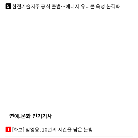
looks_5
한전기술지주 공식 출범…에너지 유니콘 육성 본격화
연예.문화 인기기사
looks_one
[화보] 임영웅, 10년의 시간을 담은 눈빛