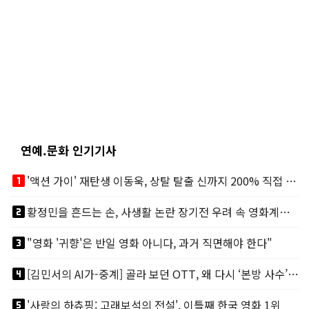
연예.문화 인기기사
looks_one
'액션 가이' 재탄생 이동욱, 상탈 탈출 신까지 200% 직접 소화
looks_two
황정민을 흔드는 손, 사생활 논란 장기전 우려 속 영화계도 리스크
looks_3
"영화 '귀향'은 반일 영화 아니다, 과거 직면해야 한다"
looks_4
[김민서의 AI가-중계] 골라 보던 OTT, 왜 다시 ‘본방 사수’를 부르나
looks_5
'사랑의 하츄핑: 고래보석의 전설', 이틀째 한국 영화 1위