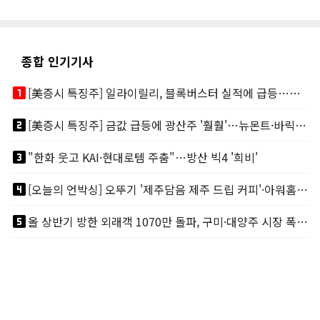
종합 인기기사
looks_one
[美증시 특징주] 일라이릴리, 블록버스터 실적에 급등…마운자로 매출 폭발
looks_two
[美증시 특징주] 금값 급등에 광산주 '훨훨'…뉴몬트·바릭마이닝 주도
looks_3
"한화 웃고 KAI·현대로템 주춤"…방산 빅4 '희비'
looks_4
[오늘의 언박싱] 오뚜기 '제주담음 제주 드립 커피'·아워홈 ‘갓석박지’ 外
looks_5
올 상반기 방한 외래객 1070만 돌파, 구미·대양주 시장 폭발적 성장