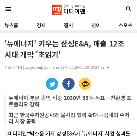
menu
search
뉴스홈
경제
정치
연예
스포츠
'뉴에너지' 키우는 삼성E&A, 매출 12조
시대 개막 '초읽기'
박소윤 기자 | xxoyoon@daum.net |
수정 2026-05-20 10:22:27
뉴에너지 부문 순익 비중 2030년 55% 목표…친환경 포
트폴리오 강화
최근 한국수자원공사와 물사업 협력 확대…국내외 수처
리 시장 공략
[미디어펜=박소윤 기자]삼성E&A가 '뉴에너지' 사업 성과를