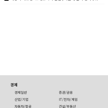
경제
경제일반
증권/금융
산업/기업
IT/전자/게임
자동차/항공
건설/부동산