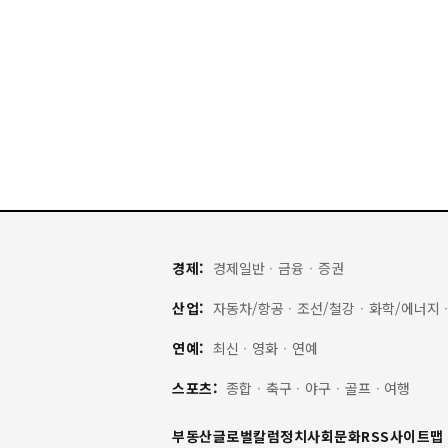
경제:
경제일반
·
금융
·
증권
산업:
자동차/항공
·
조선/철강
·
화학/에너지
연예:
최신
·
영화
·
연예
스포츠:
종합
·
축구
·
야구
·
골프
·
여행
부동산
글로벌
칼럼
정치
사회
문화
RSS
사이트맵