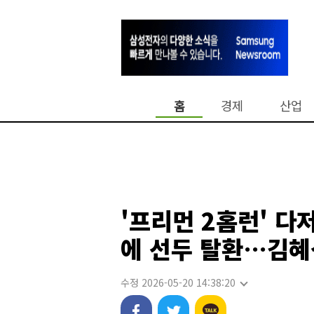
홈
경제
산업
'프리먼 2홈런' 다
에 선두 탈환…김혜
수정 2026-05-20 14:38:20