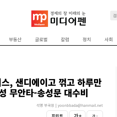
부동산
글로벌
칼럼
정치
사회
저스, 샌디에이고 꺾고 하루만
성 무안타-송성문 대수비
석명 부국장 | yoonbbada@hanmail.net
가 +
프린트
가 -