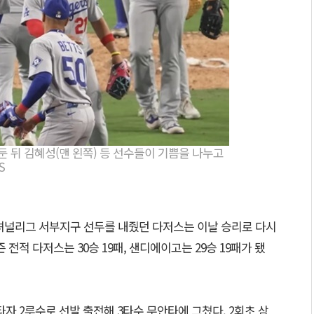
거둔 뒤 김혜성(맨 왼쪽) 등 선수들이 기쁨을 나누고
S
내셔널리그 서부지구 선두를 내줬던 다저스는 이날 승리로 다시
 전적 다저스는 30승 19패, 샌디에이고는 29승 19패가 됐
자 2루수로 선발 출전해 3타수 무안타에 그쳤다. 2회초 삼