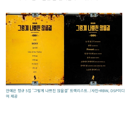
안예은 정규 5집 '그렇게 나쁘진 않을걸' 트랙리스트. /사진=RBW, DSP미디
어 제공