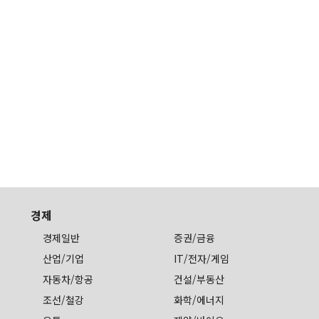
경제
경제일반
증권/금융
산업/기업
IT/전자/게임
자동차/항공
건설/부동산
조선/철강
화학/에너지