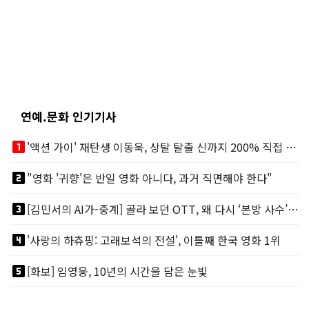
연예.문화 인기기사
looks_one
'액션 가이' 재탄생 이동욱, 상탈 탈출 신까지 200% 직접 소화
looks_two
"영화 '귀향'은 반일 영화 아니다, 과거 직면해야 한다"
looks_3
[김민서의 AI가-중계] 골라 보던 OTT, 왜 다시 ‘본방 사수’를 부르나
looks_4
'사랑의 하츄핑: 고래보석의 전설', 이틀째 한국 영화 1위
looks_5
[화보] 임영웅, 10년의 시간을 담은 눈빛