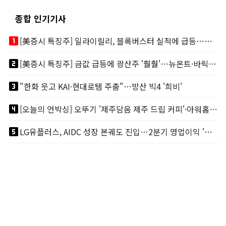
종합 인기기사
looks_one
[美증시 특징주] 일라이릴리, 블록버스터 실적에 급등…마운자로 매출 폭발
looks_two
[美증시 특징주] 금값 급등에 광산주 '훨훨'…뉴몬트·바릭마이닝 주도
looks_3
"한화 웃고 KAI·현대로템 주춤"…방산 빅4 '희비'
looks_4
[오늘의 언박싱] 오뚜기 '제주담음 제주 드립 커피'·아워홈 ‘갓석박지’ 外
looks_5
LG유플러스, AIDC 성장 본궤도 진입…2분기 영업이익 '역대 최대'