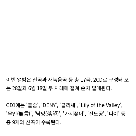
이번 앨범은 신곡과 재녹음곡 등 총 17곡, 2CD로 구성돼 오
는 28일과 6월 18일 두 차례에 걸쳐 순차 발매된다.
CD1에는 '들숨', 'DENY', '클리셰', 'Lily of the Valley',
'무언(無言)', '낙망(落望)', '가시꽂이', '잔도공', '나이' 등
총 9개의 신곡이 수록된다.